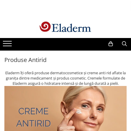
Produse
Vezi toate produsele
Creme cu protectie solara
Produse Antirid
Produse Antirid
Produse Hidratante
Produse Anticuperozice /
Eladerm îți oferă produse dermatocosmetice și creme anti rid aflate la
Antirozacee
granița dintre medicament și produs cosmetic. Cremele formulate de
Produse Anti sebum
Eladerm asigură o hidratare intensă și de lungă durată a pielii.
Produse Antiacnee
Creme contur ochi
Seruri
Produse Par si Scalp
Lotiuni tonice