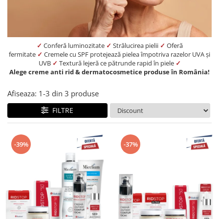
Produse pentru curatare
Creme Emoliente
Creme cu Uree
✓
Conferă luminozitate
✓
Strălucirea pielii
✓
Oferă
fermitate
✓
Cremele cu SPF protejează pielea împotriva razelor UVA și
Produse pentru pete pigmentare
UVB
✓
Textură lejeră ce pătrunde rapid în piele
✓
Evidence skincare
Alege creme anti rid & dermatocosmetice produse în România!
Pachete
Afiseaza:
1-
3
din
3
produse
FILTRE
-39%
-37%