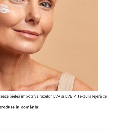
ează pielea împotriva razelor UVA și UVB
✓
Textură lejeră ce
✓
produse în România!