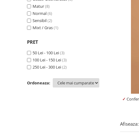
Produse pentru curatare
Matur
(8)
Normal
(6)
Creme Emoliente
Sensibil
(2)
Creme cu Uree
Mixt / Gras
(1)
Produse pentru pete pigmentare
PRET
Evidence skincare
50 Lei - 100 Lei
(3)
Pachete
100 Lei - 150 Lei
(3)
250 Lei - 300 Lei
(2)
Ordoneaza:
✓
Confer
Afiseaza: