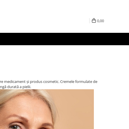
0,00
intre medicament și produs cosmetic. Cremele formulate de
gă durată a pielii.