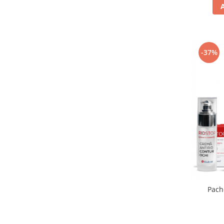
-37%
Pach