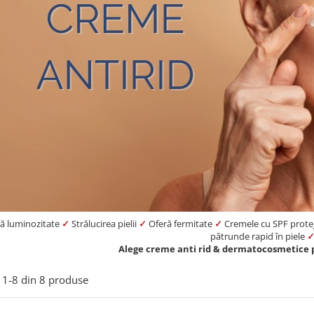
ă luminozitate
✓
Strălucirea pielii
✓
Oferă fermitate
✓
Cremele cu SPF protej
pătrunde rapid în piele
Alege creme anti rid & dermatocosmetice 
1-
8
din
8
produse