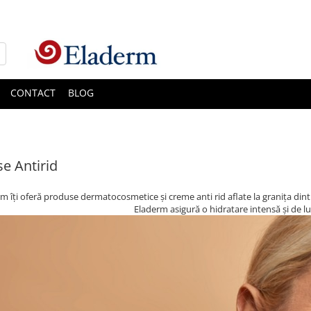
CONTACT
BLOG
e Antirid
m îți oferă produse dermatocosmetice și creme anti rid aflate la granița d
Eladerm asigură o hidratare intensă și de lun