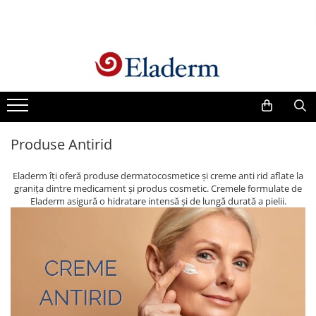
Produse
Vezi toate produsele
Creme cu protectie solara
Produse Antirid
Produse Antirid
Produse Hidratante
Produse Anticuperozice /
Eladerm îți oferă produse dermatocosmetice și creme anti rid aflate la
Antirozacee
granița dintre medicament și produs cosmetic. Cremele formulate de
Produse Anti sebum
Eladerm asigură o hidratare intensă și de lungă durată a pielii.
Produse Antiacnee
Creme contur ochi
Seruri
Produse Par si Scalp
Lotiuni tonice