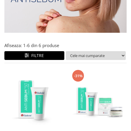
Produse pentru curatare
Creme Emoliente
Creme cu Uree
Produse pentru pete pigmentare
Evidence skincare
Afiseaza:
1-
6
din
6
produse
Pachete
FILTRE
-31%