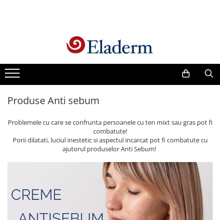
Produse
Vezi toate produsele
Creme cu protectie solara
Produse Antirid
Produse Anti sebum
Produse Hidratante
Produse Anticuperozice /
Problemele cu care se confrunta persoanele cu ten mixt sau gras pot fi
Antirozacee
combatute!
Produse Anti sebum
Porii dilatati, luciul inestetic si aspectul incarcat pot fi combatute cu
ajutorul produselor Anti Sebum!
Produse Antiacnee
Creme contur ochi
Seruri
Produse Par si Scalp
Lotiuni tonice