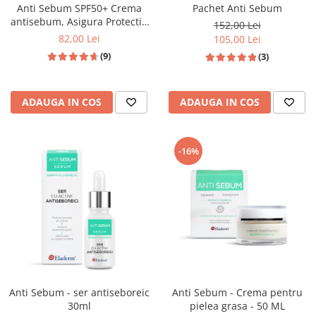
Anti Sebum SPF50+ Crema
Pachet Anti Sebum
antisebum, Asigura Protectie
152,00 Lei
solara ridicata , 50 ML
82,00 Lei
105,00 Lei
(9)
(3)
ADAUGA IN COS
ADAUGA IN COS
-16%
Anti Sebum - ser antiseboreic
Anti Sebum - Crema pentru
30ml
pielea grasa - 50 ML