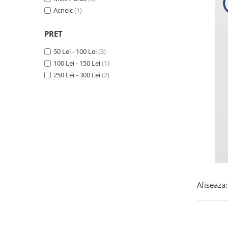
Produse pentru curatare
Acneic
(1)
Creme Emoliente
PRET
Creme cu Uree
50 Lei - 100 Lei
(3)
Produse pentru pete pigmentare
100 Lei - 150 Lei
(1)
Evidence skincare
250 Lei - 300 Lei
(2)
Pachete
Afiseaza: