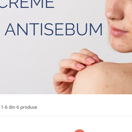
1-
6
din
6
produse