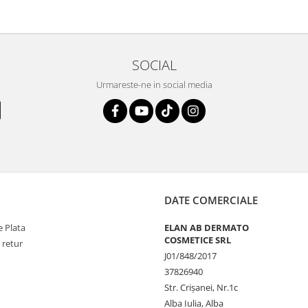
SOCIAL
Urmareste-ne in social media
DATE COMERCIALE
 Plata
ELAN AB DERMATO
COSMETICE SRL
 retur
J01/848/2017
37826940
Str. Crişanei, Nr.1c
Alba Iulia, Alba