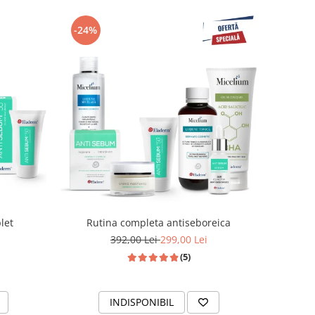
-24%
let
Rutina completa antiseboreica
392,00 Lei
299,00 Lei
(5)
INDISPONIBIL