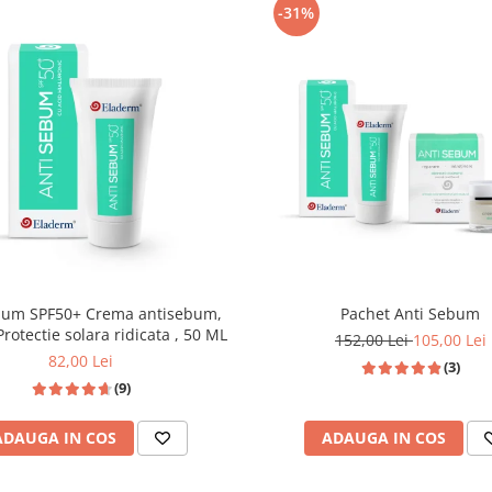
-31%
F50+ Crema antisebum,
Pachet Anti Sebum
rotectie solara ridicata , 50 ML
152,00 Lei
105,00 Lei
82,00 Lei
(3)
(9)
ADAUGA IN COS
ADAUGA IN COS