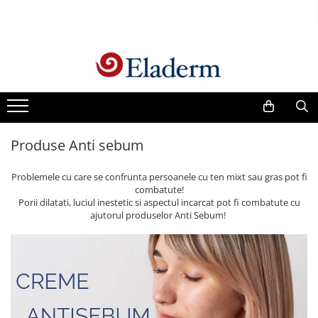
Produse
Vezi toate produsele
Creme cu protectie solara
Produse Antirid
Produse Anti sebum
Produse Hidratante
Produse Anticuperozice /
Problemele cu care se confrunta persoanele cu ten mixt sau gras pot fi
Antirozacee
combatute!
Produse Anti sebum
Porii dilatati, luciul inestetic si aspectul incarcat pot fi combatute cu
ajutorul produselor Anti Sebum!
Produse Antiacnee
Creme contur ochi
Seruri
Produse Par si Scalp
Lotiuni tonice