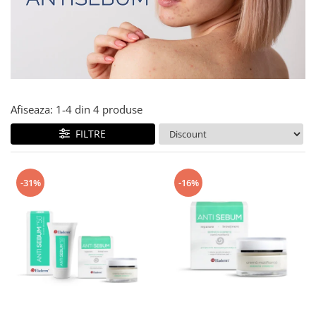
Produse pentru curatare
Creme Emoliente
Creme cu Uree
Produse pentru pete pigmentare
Evidence skincare
Afiseaza:
1-
4
din
4
produse
Pachete
FILTRE
-31%
-16%