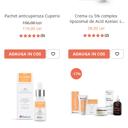
Pachet anticuperoza Cuperix
Crema cu 5% complex
lipozomal de Acid Azelaic si
156,00 Lei
5% Niacinamida 50ml
58,00 Lei
119,00 Lei
(2)
(5)
ADAUGA IN COS
ADAUGA IN COS
-17%