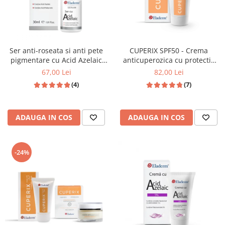
Ser anti-roseata si anti pete
CUPERIX SPF50 - Crema
pigmentare cu Acid Azelaic
anticuperozica cu protectie
10% si Acid Hialuronic 30ml
solara ridicata - 50ML
67,00 Lei
82,00 Lei
(4)
(7)
ADAUGA IN COS
ADAUGA IN COS
-24%