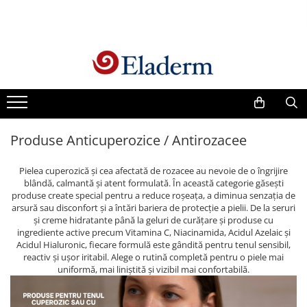
Produse
Vezi toate produsele
Creme cu protectie solara
Produse Antirid
Produse Anticuperozice / Antirozacee
Produse Hidratante
Produse Anticuperozice /
Pielea cuperozică și cea afectată de rozacee au nevoie de o îngrijire
Antirozacee
blândă, calmantă și atent formulată. În această categorie găsești
Produse Anti sebum
produse create special pentru a reduce roșeața, a diminua senzația de
arsură sau disconfort și a întări bariera de protecție a pielii. De la seruri
Produse Antiacnee
și creme hidratante până la geluri de curățare și produse cu
ingrediente active precum Vitamina C, Niacinamida, Acidul Azelaic și
Creme contur ochi
Acidul Hialuronic, fiecare formulă este gândită pentru tenul sensibil,
Seruri
reactiv și ușor iritabil. Alege o rutină completă pentru o piele mai
uniformă, mai liniștită și vizibil mai confortabilă.
Produse Par si Scalp
Lotiuni tonice