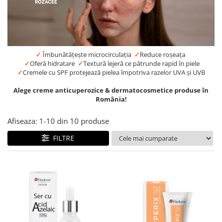
Produse pentru curatare
Creme Emoliente
Creme cu Uree
✓
Îmbunătățește microcirculația
✓
Reduce roșeața
Produse pentru pete pigmentare
✓
Oferă hidratare
✓
Textură lejeră ce pătrunde rapid în piele
Evidence skincare
✓
Cremele cu SPF protejează pielea împotriva razelor UVA și UVB
Pachete
Alege creme anticuperozice & dermatocosmetice produse în
România!
Afiseaza:
1-
10
din
10
produse
FILTRE