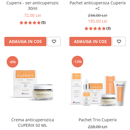
Cuperix - ser anticuperozic
Pachet anticuperoza Cuperix
30ml
+C
72,00 Lei
234,00 Lei
195,00 Lei
(5)
(3)
ADAUGA IN COS
ADAUGA IN COS
-13%
-6%
Crema anticuperozica
Pachet Trio Cuperix
CUPERIX 50 ML
228,00 Lei