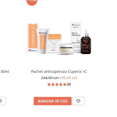
-17%
c 30ml
Pachet anticuperoza Cuperix +C
234,00 Lei
195,00 Lei
(3)
ADAUGA IN COS