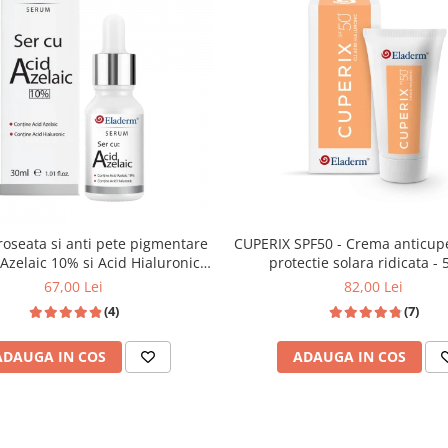
-roseata si anti pete pigmentare
CUPERIX SPF50 - Crema anticup
 Azelaic 10% si Acid Hialuronic
protectie 
30ml
67,00 Lei
82,00 Lei
(4)
(7)
ADAUGA IN COS
ADAUGA IN COS