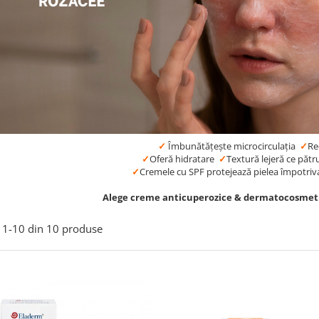
✓
Îmbunătățește microcirculația
✓
Re
✓
Oferă hidratare
✓
Textură lejeră ce pătr
✓
Cremele cu SPF protejează pielea împotriv
Alege creme anticuperozice & dermatocosmet
1-
10
din
10
produse