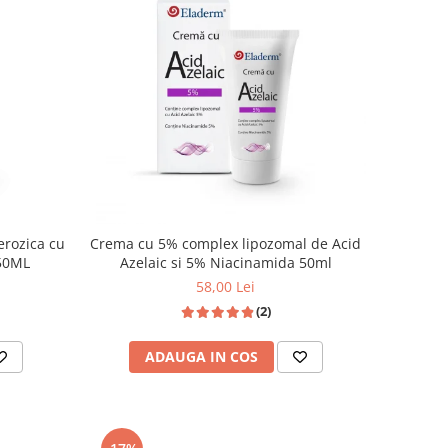
erozica cu
Crema cu 5% complex lipozomal de Acid
solara ridicata - 50ML
Azelaic si 5% Niacinamida 50ml
58,00 Lei
(2)
ADAUGA IN COS