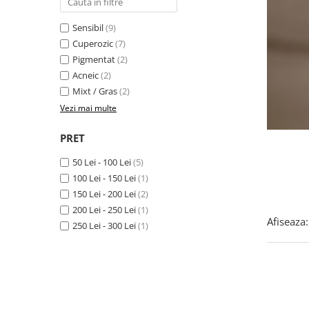
Produse pentru curatare
Sensibil
(9)
Creme Emoliente
Cuperozic
(7)
Creme cu Uree
Pigmentat
(2)
Acneic
(2)
Produse pentru pete pigmentare
Mixt / Gras
(2)
Evidence skincare
Vezi mai multe
Pachete
PRET
50 Lei - 100 Lei
(5)
100 Lei - 150 Lei
(1)
150 Lei - 200 Lei
(2)
200 Lei - 250 Lei
(1)
Afiseaza:
250 Lei - 300 Lei
(1)