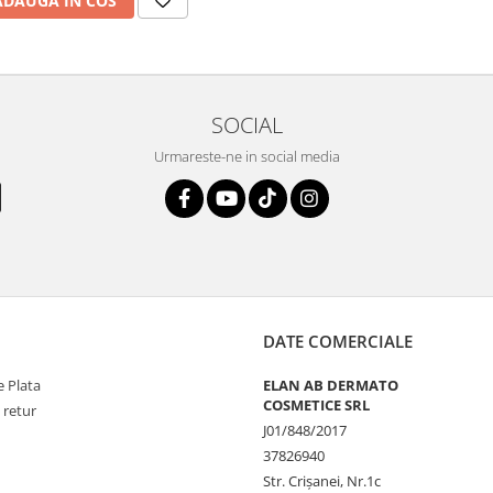
ADAUGA IN COS
SOCIAL
Urmareste-ne in social media
DATE COMERCIALE
 Plata
ELAN AB DERMATO
COSMETICE SRL
 retur
J01/848/2017
37826940
Str. Crişanei, Nr.1c