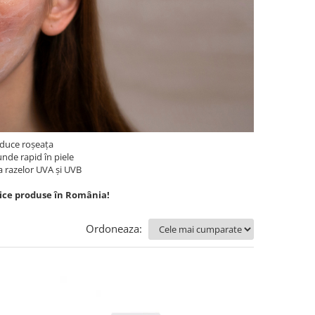
duce roșeața
unde rapid în piele
a razelor UVA și UVB
ice produse în România!
Ordoneaza: