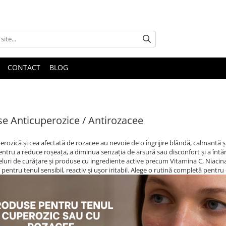
CONTACT
BLOG
e Anticuperozice / Antirozacee
erozică și cea afectată de rozacee au nevoie de o îngrijire blândă, calmantă 
entru a reduce roșeața, a diminua senzația de arsură sau disconfort și a întări 
eluri de curățare și produse cu ingrediente active precum Vitamina C, Niacinam
pentru tenul sensibil, reactiv și ușor iritabil. Alege o rutină completă pentru o