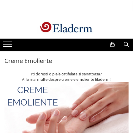
Produse
Vezi toate produsele
Creme cu protectie solara
Produse Antirid
Creme Emoliente
Produse Hidratante
Produse Anticuperozice /
Iti doresti o piele catifelata si sanatoasa?
Antirozacee
Afla mai multe despre cremele emoliente Eladerm!
Produse Anti sebum
Produse Antiacnee
Creme contur ochi
Seruri
Produse Par si Scalp
Lotiuni tonice