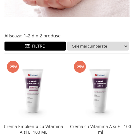
Produse pentru curatare
Creme Emoliente
Creme cu Uree
Produse pentru pete pigmentare
Afiseaza:
1-
2
din
2
produse
Evidence skincare
FILTRE
Pachete
-25%
-25%
Crema Emolienta cu Vitamina
Crema cu Vitamina A si E - 100
A si E, 100 ML
ml