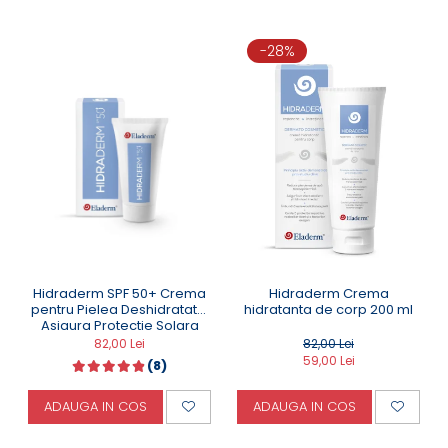
rezistenta si prevenind deshidratarea;
Ajuta la mentinerea integritatii filmului hidro-lipidic;
Prezinta importante proprietăti nutritive, emoliente,
-28%
reparatoare si antioxidante;
Incetineste procesul de imbatranire cutanata si
mentine elasticitatea pielii.
Vitamina E
Actiune anti-oxidanta excelenta;
Protejeaza pielea impotriva radicalilor liberi si a
factorilor exogeni;
Incetineste imbătranirea celulara;
Promoveaza productia de colagen la nivelul
dermului;
Regenereaza pielea si o hraneste intens.
Hidraderm SPF 50+ Crema
Hidraderm Crema
pentru Pielea Deshidratata.
hidratanta de corp 200 ml
Asigura Protectie Solara
Ridicata - 50 ML
82,00 Lei
82,00 Lei
59,00 Lei
(8)
ADAUGA IN COS
ADAUGA IN COS