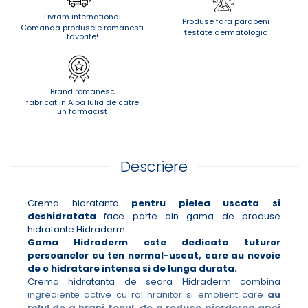
Livram international
Produse fara parabeni
Comanda produsele romanesti
testate dermatologic
favorite!
Brand romanesc
fabricat in Alba Iulia de catre
un farmacist
Descriere
Crema hidratanta
pentru pielea uscata si
deshidratata
face parte din gama de produse
hidratante Hidraderm.
Gama Hidraderm este dedicata tuturor
persoanelor cu ten normal-uscat, care au nevoie
de o hidratare intensa si de lunga durata.
Crema hidratanta de seara Hidraderm combina
ingrediente active cu rol hranitor si emolient care
au
rolul de a hrani tenul, de a reduce pierderea apei