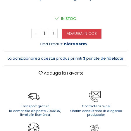
IN STOC
ADAUGA IN COS
Cod Produs:
hidraderm
La achizitionarea acestui produs primiti
3
puncte de fidelitate
Adauga la Favorite
Transport gratuit
Contacteaza-ne!
la comenzile de peste 200RON,
Oferim consultanta in alegerea
livrate în România
produselor