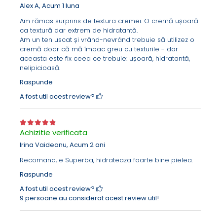
Alex A,
Acum 1 luna
Am rămas surprins de textura cremei. O cremă ușoară
ca textură dar extrem de hidratantă.
CUM RECUNOASTEM TENUL DESHIDRATAT?
Am un ten uscat și vrând-nevrând trebuie să utilizez o
Tenul deshidratat se confrunta adesea cu:
cremă doar că mă împac greu cu texturile - dar
cearcane si aspect obosit al ochilor
aceasta este fix ceea ce trebuie: ușoară, hidratantă,
usoara mancarime
nelipicioasă.
aspect mat al pielii
Raspunde
linii fine si riduri de expresie
CUM RECUNOASTEM TENUL USCAT?
A fost util acest review?
Tenul uscat se confrunta adesea cu:
un aspect solzos
decojirea pielii
roseata sau iritatii
Achizitie verificata
este mai predispus la aparitia psoriazisului,
Irina Vaideanu,
Acum 2 ani
eczemelor sau dermatitei
RECOMANDAREA NOASTRA
Recomand, e Superba, hidrateaza foarte bine pielea.
Recomandam folosirea cremei
Hidraderm-
Raspunde
Tratament pentru piele deshidratata, crapata
seara iar crema
Hidraderm cu protectie solara
A fost util acest review?
SPF50+
in timpul zilei. Ambele creme pot fi folosite
9 persoane au considerat acest review util!
impreuna cu serurile Eladerm care au un efect hidratant
si care actioneaza in profunzimea pielii. Vezi
AICI