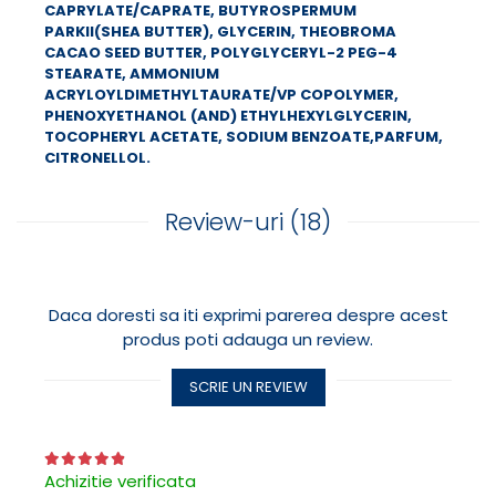
CAPRYLATE/CAPRATE, BUTYROSPERMUM
uscat sa se foloseasca produse care au in compozitie,
PARKII(SHEA BUTTER), GLYCERIN, THEOBROMA
printre alte ingrediente si Vitamina A si E.
CACAO SEED BUTTER, POLYGLYCERYL-2 PEG-4
Pentru a veni in intampinarea nevoilor unui ten
STEARATE, AMMONIUM
deshidratat nu este suficient sa consumam mai multe
ACRYLOYLDIMETHYLTAURATE/VP COPOLYMER,
lichide (desi este imperios necesar sa ne asiguram ca
PHENOXYETHANOL (AND) ETHYLHEXYLGLYCERIN,
pe durata unei zile consumam suficiente lichide).
TOCOPHERYL ACETATE, SODIUM BENZOATE,PARFUM,
Produsele cosmetice / dermatocosmetice dedicate
CITRONELLOL.
tenului deshidratat lupta impotriva pierderii apei
transepidermice, impedicand evaporarea acesteia.
Review-uri
(18)
Cremele din gama Hidraderm, datorita ingredientelor
din compozitie, lupta eficient impotriva problemelor cu
care se confrunta atat tenul uscat cat si cel deshidratat.
Daca doresti sa iti exprimi parerea despre acest
produs poti adauga un review.
SCRIE UN REVIEW
Achizitie verificata