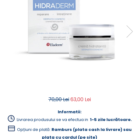
Creme Emoliente
Creme cu Uree
Produse pentru pete pigmentare
Evidence skincare
Pachete
70,00 Lei
63,00 Lei
Informatii:
Livrarea produsului se va efectua in
1-5 zile lucrătoare.
Opțiuni de plată:
Ramburs (plata cash la livrare) sau
plata cu cardul (pe site)