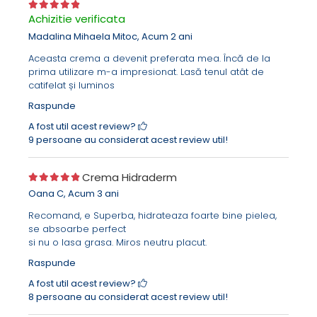
serurile noastre.
Daca sunteti in cautarea unui pachet complet pentru
Achizitie verificata
tenul deshidratat / uscat, puteti opta pentru pachetul
Madalina Mihaela Mitoc,
Acum 2 ani
Rutina completa hidratanta.
Daca doriti sa adaugati extra-hidratare in rutina de
Aceasta crema a devenit preferata mea. Încă de la
ingrijire a pielii, va recomandam sa apelati la unul
prima utilizare m-a impresionat. Lasă tenul atât de
dintre
serurile noastre
sau la
lotiunea tonica
catifelat și luminos
hidratanta
.
Raspunde
Gramaj:
50ml
A fost util acest review?
Valabilitate:
6 luni de la deschidere
9 persoane au considerat acest review util!
________________________________________
COMPOZITIE SI PROPRIETATI
Crema Hidraderm
Emolid CC
Principiu activ emolient de ultima generatie, 100%
Oana C,
Acum 3 ani
natural, capabil să imbunatateasca functia de
Recomand, e Superba, hidrateaza foarte bine pielea,
bariera a pielii prin reducerea pierderii de apa
se absoarbe perfect
transepidermica;
si nu o lasa grasa. Miros neutru placut.
Garanteaza o hidratare intensa, cu efect imediat si
de lunga durata, datorita capacitatii de a impiedica
Raspunde
evaporarea apei de la nivelul epidermului;
A fost util acest review?
Este bio-compatibil cu organismul uman si are o
8 persoane au considerat acest review util!
capacitate ridicata de penetrare, promovand astfel
functia de reparare a pielii;