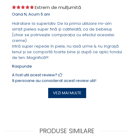
Testat dermatologic prin studiu clinic si eco-certificat.
Extrem de mulțumită
Untul de Shea (Karité)
Oana N,
Acum 5 ani
Unt de origine vegetala, cu un continut bogat în acizi
grasi si steroli (acid oleic, palmitic, linoleic si stearic),
Hidratare la superlativ. De la prima utilizare mi-am
vitamine (A, E, D si F), antioxidanti naturali (catechine)
simțit pielea super fină și catifelată, ca de bebeluș
si esteri ai acidului cinamic;
(chiar se potrivește comparația cu efectul aceastei
Stimuleaza regenerarea celulara si productia de
creme).
colagen;
Intră super repede în piele, nu lasă urme & nu îngrașă
Prezinta importante proprietati hidratante, nutritive si
tenul și se comportă foarte bine și după ce aplic fondul
emoliente;
de ten. Magnifică!!!
Accelereaza procesul de reparare al pielii si
Raspunde
favorizeaza cicatrizarea;
Hraneste pielea in profunzime si o protejeaza de
A fost util acest review?
factorii de mediu si de razele UV;
9 persoane au considerat acest review util!
Actiune antioxidanta datorata catechinelor;
Proprietati antiinflamatoare si calmante gratie
VEZI MAI MULTE
acidului cinamic.
Untul de Cacao (Ulei de Theobroma)
Ulei de natură vegetala bogat in acizi grasi (acid
oleic, linoleic, stearic, palmitic, arahidonic), vitamine
(E si K), minerale (calciu, zinc, magneziu si potasiu) si
antioxidanti (polifenoli si flavonoide);
Imbunatateste functia de bariera a pielii, conferindu-i
PRODUSE SIMILARE