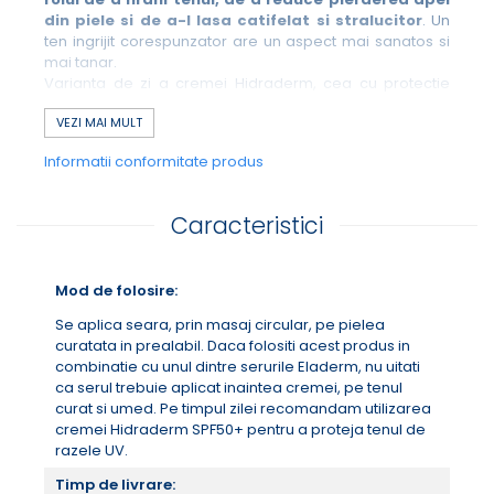
din piele si de a-l lasa catifelat si stralucitor
. Un
ten ingrijit corespunzator are un aspect mai sanatos si
mai tanar.
Varianta de zi a cremei Hidraderm, cea cu protectie
solara ridicata, poate fi achizitionata de
AICI.
VEZI MAI MULT
Informatii conformitate produs
Caracteristici
BENEFICIILE CREMEI HIDRADERM:
Asigura o hidratare intensa si de lunga durata
Calmeaza pielea iritata si ofera confort tenului
Mod de folosire:
Imbunatateste elasticitatea pielii
Prezinta importante proprietati emoliente
Se aplica seara, prin masaj circular, pe pielea
Impiedica pierderea apei transepidermice
curatata in prealabil. Daca folositi acest produs in
combinatie cu unul dintre serurile Eladerm, nu uitati
CARACTERISTICI SENZORIALE:
ca serul trebuie aplicat inaintea cremei, pe tenul
Textura lejera ce patrunde rapid in piele
curat si umed. Pe timpul zilei recomandam utilizarea
Absorbtie imediata si intindere usoara
cremei Hidraderm SPF50+ pentru a proteja tenul de
Efect catifelant si emolient
razele UV.
Nu lasa urme albe si este rezistenta la apa
Nu ingrasa tenul si nu obtureaza porii
Timp de livrare: