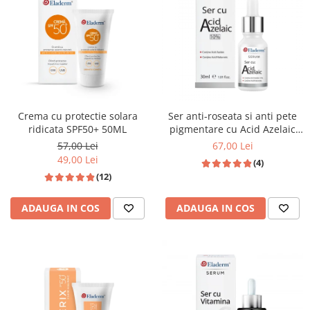
Produse pentru curatare
Creme Emoliente
Creme cu Uree
Produse pentru pete pigmentare
Evidence skincare
Crema cu protectie solara
Ser anti-roseata si anti pete
Pachete
ridicata SPF50+ 50ML
pigmentare cu Acid Azelaic
10% si Acid Hialuronic 30ml
57,00 Lei
67,00 Lei
49,00 Lei
(4)
(12)
ADAUGA IN COS
ADAUGA IN COS