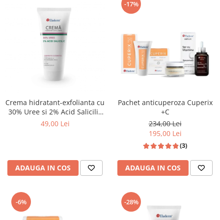
-17%
Crema hidratant-exfolianta cu
Pachet anticuperoza Cuperix
30% Uree si 2% Acid Salicilic
+C
100ml
49,00 Lei
234,00 Lei
195,00 Lei
(3)
ADAUGA IN COS
ADAUGA IN COS
-6%
-28%