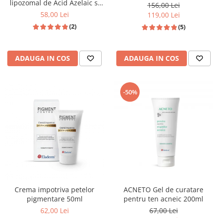
lipozomal de Acid Azelaic si
156,00 Lei
5% Niacinamida 50ml
58,00 Lei
119,00 Lei
(2)
(5)
ADAUGA IN COS
ADAUGA IN COS
-50%
Crema impotriva petelor
ACNETO Gel de curatare
pigmentare 50ml
pentru ten acneic 200ml
62,00 Lei
67,00 Lei