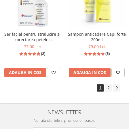
Ser facial pentru stralucire si
Sampon anticadere Capilforte
corectarea petelor
200ml
pigmentare 30ml
77,00 Lei
79,00 Lei
(2)
(5)
ADAUGA IN COS
ADAUGA IN COS
1
2
NEWSLETTER
Nu rata ofertele si promotiile noastre