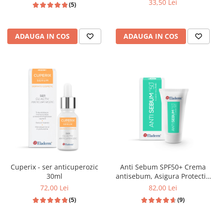
33,50 Lei
(5)
ADAUGA IN COS
ADAUGA IN COS
Cuperix - ser anticuperozic
Anti Sebum SPF50+ Crema
30ml
antisebum, Asigura Protectie
solara ridicata , 50 ML
72,00 Lei
82,00 Lei
(5)
(9)