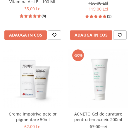
Vitamina A si E - 100 ML
156,00 Lei
35,00 Lei
119,00 Lei
(8)
(5)
ADAUGA IN COS
ADAUGA IN COS
-50%
Crema impotriva petelor
ACNETO Gel de curatare
pigmentare 50ml
pentru ten acneic 200ml
62,00 Lei
67,00 Lei