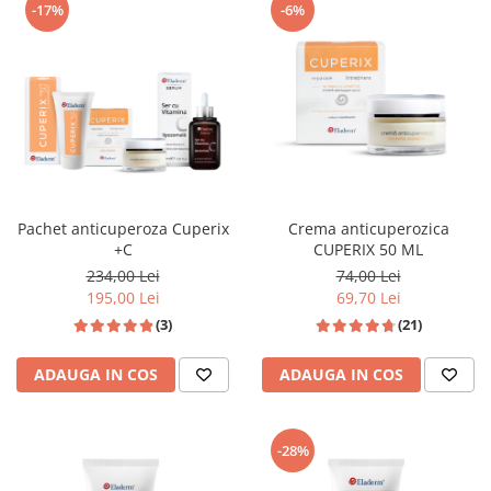
-17%
-6%
Pachet anticuperoza Cuperix
Crema anticuperozica
+C
CUPERIX 50 ML
234,00 Lei
74,00 Lei
195,00 Lei
69,70 Lei
(3)
(21)
ADAUGA IN COS
ADAUGA IN COS
-28%