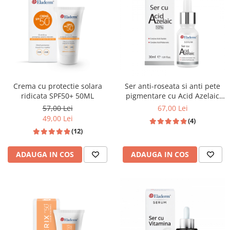
Produse pentru curatare
Creme Emoliente
Creme cu Uree
Produse pentru pete pigmentare
Evidence skincare
Crema cu protectie solara
Ser anti-roseata si anti pete
Pachete
ridicata SPF50+ 50ML
pigmentare cu Acid Azelaic
10% si Acid Hialuronic 30ml
57,00 Lei
67,00 Lei
49,00 Lei
(4)
(12)
ADAUGA IN COS
ADAUGA IN COS