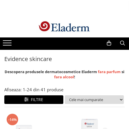
Produse
Vezi toate produsele
Creme cu protectie solara
Produse Antirid
Evidence skincare
Produse Hidratante
Produse Anticuperozice /
Descopera produsele dermatocosmetice Eladerm
fara parfum
si
Antirozacee
fara alcool
!
Produse Anti sebum
Afiseaza:
1-
24
din
41
produse
Produse Antiacnee
Creme contur ochi
FILTRE
Seruri
Produse Par si Scalp
-14%
Lotiuni tonice