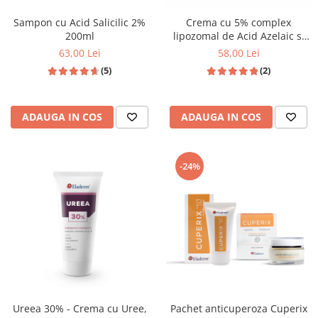
Sampon cu Acid Salicilic 2%
Crema cu 5% complex
200ml
lipozomal de Acid Azelaic si
5% Niacinamida 50ml
63,00 Lei
58,00 Lei
(5)
(2)
ADAUGA IN COS
ADAUGA IN COS
-24%
Ureea 30% - Crema cu Uree,
Pachet anticuperoza Cuperix