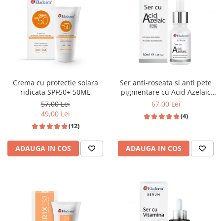
Produse pentru curatare
Creme Emoliente
Creme cu Uree
Produse pentru pete pigmentare
Evidence skincare
Crema cu protectie solara
Ser anti-roseata si anti pete
Pachete
ridicata SPF50+ 50ML
pigmentare cu Acid Azelaic
10% si Acid Hialuronic 30ml
57,00 Lei
67,00 Lei
49,00 Lei
(4)
(12)
ADAUGA IN COS
ADAUGA IN COS