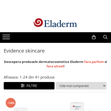
Produse
Vezi toate produsele
Creme cu protectie solara
Produse Antirid
Evidence skincare
Produse Hidratante
Produse Anticuperozice /
Descopera produsele dermatocosmetice Eladerm
fara parfum
si
Antirozacee
fara alcool
!
Produse Anti sebum
Afiseaza:
1-
24
din
41
produse
Produse Antiacnee
Creme contur ochi
FILTRE
Seruri
Produse Par si Scalp
-14%
Lotiuni tonice