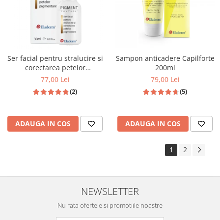
Ser facial pentru stralucire si
Sampon anticadere Capilforte
corectarea petelor
200ml
pigmentare 30ml
77,00 Lei
79,00 Lei
(2)
(5)
ADAUGA IN COS
ADAUGA IN COS
1
2
NEWSLETTER
Nu rata ofertele si promotiile noastre