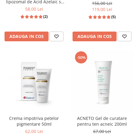
lipozomal de Acid Azelaic si
156,00 Lei
5% Niacinamida 50ml
58,00 Lei
119,00 Lei
(2)
(5)
ADAUGA IN COS
ADAUGA IN COS
-50%
Crema impotriva petelor
ACNETO Gel de curatare
pigmentare 50ml
pentru ten acneic 200ml
62,00 Lei
67,00 Lei