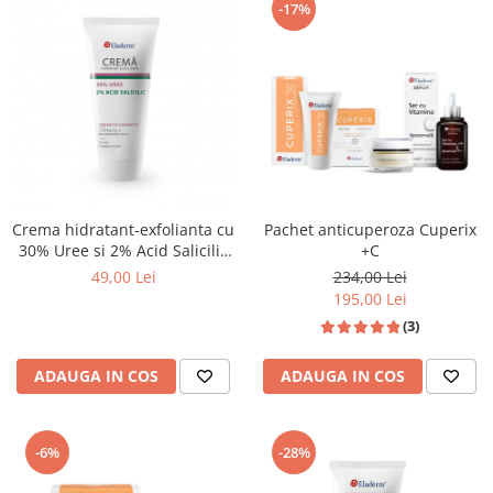
-17%
Crema hidratant-exfolianta cu
Pachet anticuperoza Cuperix
30% Uree si 2% Acid Salicilic
+C
100ml
49,00 Lei
234,00 Lei
195,00 Lei
(3)
ADAUGA IN COS
ADAUGA IN COS
-6%
-28%