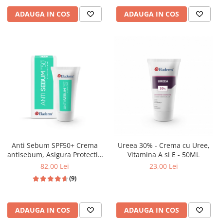
ADAUGA IN COS
ADAUGA IN COS
Anti Sebum SPF50+ Crema
Ureea 30% - Crema cu Uree,
antisebum, Asigura Protectie
Vitamina A si E - 50ML
solara ridicata , 50 ML
82,00 Lei
23,00 Lei
(9)
ADAUGA IN COS
ADAUGA IN COS