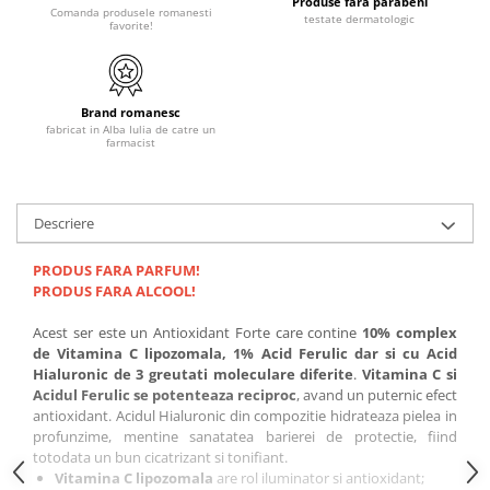
Produse fara parabeni
Comanda produsele romanesti
testate dermatologic
favorite!
Brand romanesc
fabricat in Alba Iulia de catre un
farmacist
Descriere
PRODUS FARA PARFUM!
PRODUS FARA ALCOOL!
Acest ser este un Antioxidant Forte care contine
10% complex
de Vitamina C lipozomala, 1% Acid Ferulic dar si cu Acid
Hialuronic de 3 greutati moleculare diferite
.
Vitamina C si
Acidul Ferulic
se potenteaza reciproc
, avand un puternic efect
antioxidant. Acidul Hialuronic din compozitie hidrateaza pielea in
profunzime, mentine sanatatea barierei de protectie, fiind
totodata un bun cicatrizant si tonifiant.
Vitamina C lipozomala
are rol iluminator si antioxidant;