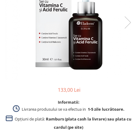
Produse pentru curatare
Creme Emoliente
Creme cu Uree
Produse pentru pete pigmentare
Evidence skincare
Pachete
133,00 Lei
Informatii:
Livrarea produsului se va efectua in
1-5 zile lucrătoare.
Opțiuni de plată:
Ramburs (plata cash la livrare) sau plata cu
cardul (pe site)