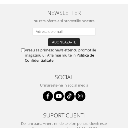
melasma, care se traduce printr-o productie exagerată de
pigment (melanina) in anumite zone ale pielii (s-a demonstrat că
NEWSLETTER
vitamina C impiedica productia de melanina);
• Este recunoscut faptul ca vitamina C stimuleaza productia de
Nu rata ofertele si promotiile noastre
colagen, o proteina care se regaseste in piele in mod natural, dar
al carei nivel scade in timp; prin utilizarea serului cu Vitamina C,
pielea devine mai ferma si are un aspect intinerit;
• Prin efectul sau puternic antioxidant, protejeaza pielea de
efectele nedorite ale radicalilor liberi care se formeaza prin
Vreau sa primesc newsletter cu promotiile
expunerea la radiatiile UV, poluanti si toxine din mediul
magazinului. Afla mai multe in
Politica de
inconjurator;
Confidentialitate
• Stimuleaza producerea de celule noi si sanatoase la nivelul pielii,
accelerand turn-overul celular.
SOCIAL
Pentru a intelege mai bine cum functioneaza acest tip de
Vitamina C lipozomala si de ce este net superioara fata de
Urmareste-ne in social media
celelalte tipuri de Vitamina C, te invitam sa citesti acest articol -
>
Diferenta dintre Vitamina C clasica si cea lipozomala
CINE POATE FOLOSI SERUL ACID FERULIC, VITAMINA C SI ACID
HIALURONIC?
SUPORT CLIENTI
Potrivit pentru toate tipurile de ten, tanar sau matur, inclusiv
pentru tenul sensibil.
De luni pana vineri, nr. de telefon pentru clienti este