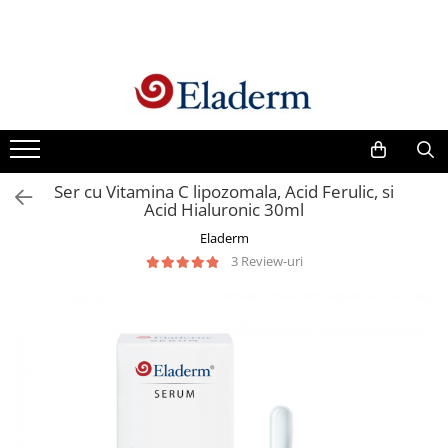
Produse
Vezi toate produsele
Creme cu protectie solara
Produse Antirid
Ser cu Vitamina C lipozomala, Acid Ferulic, si
Produse Hidratante
Acid Hialuronic 30ml
Produse Anticuperozice /
Eladerm
Antirozacee
3 Review-uri
Produse Anti sebum
Produse Antiacnee
Creme contur ochi
Seruri
Produse Par si Scalp
Lotiuni tonice