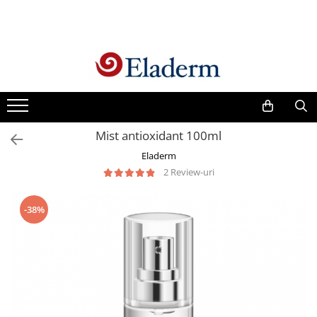
Produse
Vezi toate produsele
Creme cu protectie solara
Produse Antirid
Mist antioxidant 100ml
Produse Hidratante
Eladerm
Produse Anticuperozice /
2 Review-uri
Antirozacee
Produse Anti sebum
-38%
Produse Antiacnee
Creme contur ochi
Seruri
Produse Par si Scalp
Lotiuni tonice