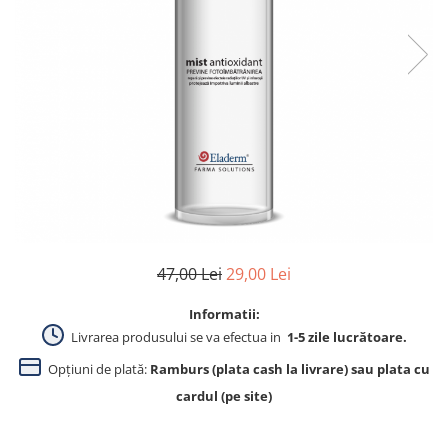
Produse pentru curatare
Creme Emoliente
Creme cu Uree
Produse pentru pete pigmentare
Evidence skincare
Pachete
47,00 Lei
29,00 Lei
Informatii:
Livrarea produsului se va efectua in
1-5 zile lucrătoare.
Opțiuni de plată:
Ramburs (plata cash la livrare) sau plata cu
cardul (pe site)