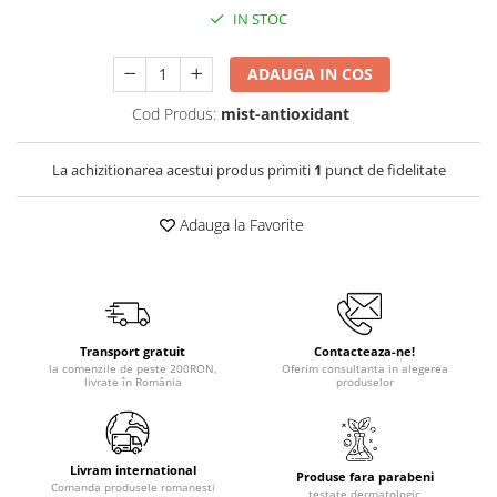
IN STOC
ADAUGA IN COS
Cod Produs:
mist-antioxidant
La achizitionarea acestui produs primiti
1
punct de fidelitate
Adauga la Favorite
Transport gratuit
Contacteaza-ne!
la comenzile de peste 200RON,
Oferim consultanta in alegerea
livrate în România
produselor
Livram international
Produse fara parabeni
Comanda produsele romanesti
testate dermatologic