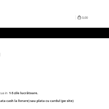
0,00
l
tua in
1-5 zile lucrătoare.
ta cash la livrare) sau plata cu cardul (pe site)