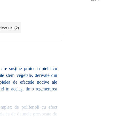
view-uri
(2)
re susține protecția pielii cu 
ule stem vegetale, derivate din 
pielea de efectele nocive ale 
nd în același timp regenerarea 
mplex de polifenoli cu efect 
 pielea de daunele provocate de 
este radiații, care contribuie 
 sunt combatute eficient de 