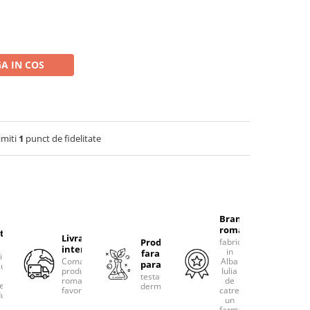
A IN COS
imiti
1
punct de fidelitate
Brand
romanesc
tacteaza-
Livram
Produse
fabricat
international
in
fara
rim
Comanda
Alba
parabeni
ultanta
produsele
Iulia
testate
romanesti
de
erea
dermatologic
favorite!
catre
uselor
un
farmacist