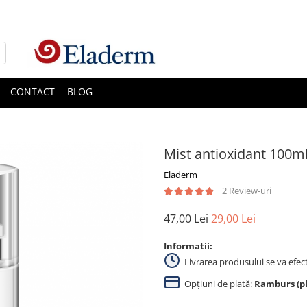
CONTACT
BLOG
Mist antioxidant 100m
Eladerm
2 Review-uri
47,00 Lei
29,00 Lei
Informatii:
Livrarea produsului se va efec
Opțiuni de plată:
Ramburs (pla