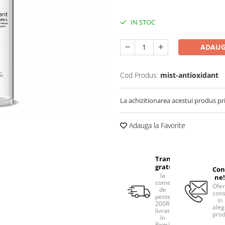
IN STOC
ADAUG
Cod Produs:
mist-antioxidant
La achizitionarea acestui produs pr
Adauga la Favorite
Transport
gratuit
Con
la
ne!
comenzile
Ofe
de
cons
peste
in
200RON,
aleg
livrate
prod
în
România