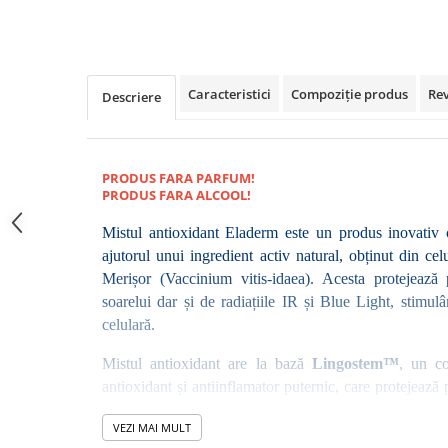
Caracteristici
Compoziție produs
Re
Descriere
PRODUS FARA PARFUM!
PRODUS FARA ALCOOL!
Mistul antioxidant Eladerm este un produs inovativ ca
ajutorul unui ingredient activ natural, obținut din cel
Merișor (Vaccinium vitis-idaea). Acesta protejează 
soarelui dar și de radiațiile IR și Blue Light, stimulâ
celulară. 
Mistul antioxidant are la bază 
Lingostem™
, un co
antioxidant și antiinflamator puternic, care protejează
radiațiile UV, infraroșii dar și de lumina albastră. Ac
VEZI MAI MULT
semnificativ la îmbătrânirea prematură a pielii,