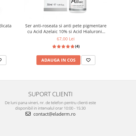
dicata
Ser anti-roseata si anti pete pigmentare
CUPERIX S
cu Acid Azelaic 10% si Acid Hialuronic
30ml
67,00 Lei
(4)
ADAUGA IN COS
AD
SUPORT CLIENTI
De luni pana vineri, nr. de telefon pentru clienti este
disponibil in intervalul orar 10:00 - 15:30
contact@eladerm.ro