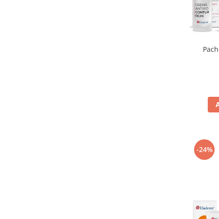
Pach
-24%