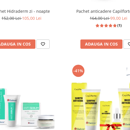
het Hidraderm zi - noapte
Pachet anticadere Capilfor
152,00 Lei
105,00 Lei
164,00 Lei
99,00 Lei
(1)
ADAUGA IN COS
ADAUGA IN COS
-41%