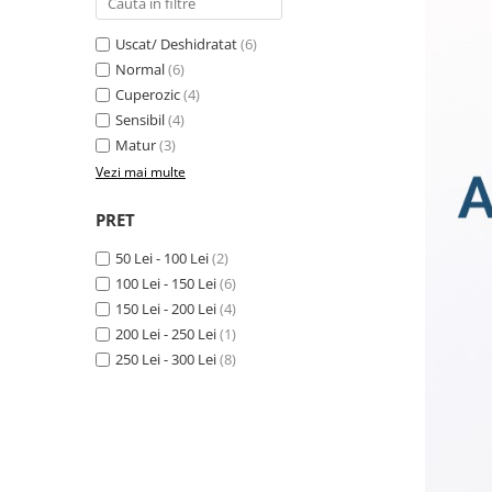
Produse pentru curatare
Uscat/ Deshidratat
(6)
Creme Emoliente
Normal
(6)
Creme cu Uree
Cuperozic
(4)
Sensibil
(4)
Produse pentru pete pigmentare
Matur
(3)
Evidence skincare
Vezi mai multe
Pachete
PRET
50 Lei - 100 Lei
(2)
100 Lei - 150 Lei
(6)
150 Lei - 200 Lei
(4)
200 Lei - 250 Lei
(1)
250 Lei - 300 Lei
(8)