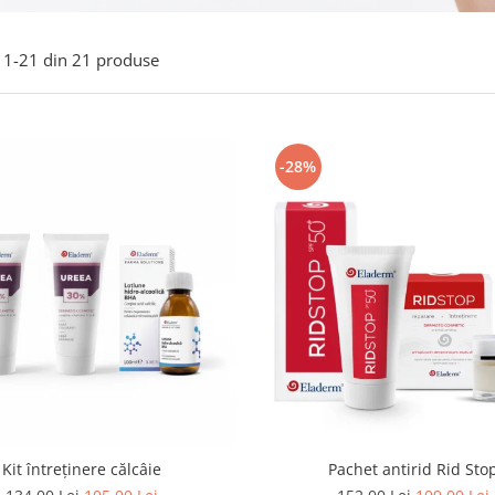
1-
21
din
21
produse
-28%
Kit întreținere călcâie
Pachet antirid Rid Sto