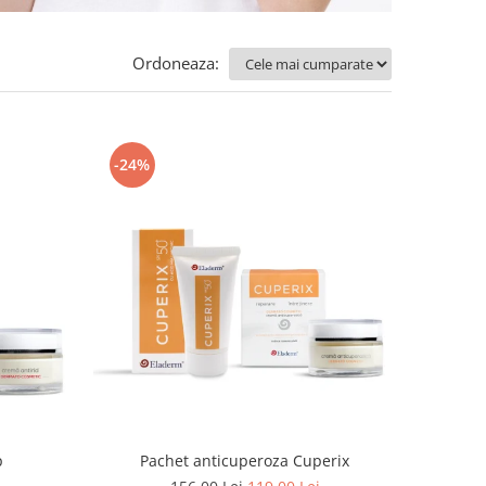
Ordoneaza:
-24%
p
Pachet anticuperoza Cuperix