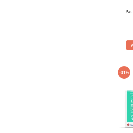
Pac
-31%