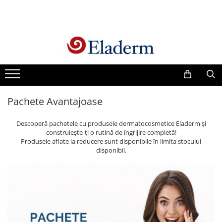
Produse
Vezi toate produsele
Creme cu protectie solara
Produse Antirid
Pachete Avantajoase
Produse Hidratante
Produse Anticuperozice /
Descoperă pachetele cu produsele dermatocosmetice Eladerm și
Antirozacee
construiește-ți o rutină de îngrijire completă!
Produse Anti sebum
Produsele aflate la reducere sunt disponibile în limita stocului
disponibil.
Produse Antiacnee
Creme contur ochi
Seruri
Produse Par si Scalp
Lotiuni tonice