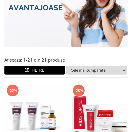
Produse pentru curatare
Creme Emoliente
Creme cu Uree
Produse pentru pete pigmentare
Evidence skincare
Pachete
Afiseaza:
1-
21
din
21
produse
FILTRE
-22%
-28%