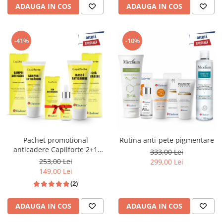
ADAUGA IN COS
ADAUGA IN COS
-41%
-10%
Pachet promotional
Rutina anti-pete pigmentare
anticadere Capilforte 2+1
333,00 Lei
GRATIS
253,00 Lei
299,00 Lei
149,00 Lei
(2)
ADAUGA IN COS
ADAUGA IN COS