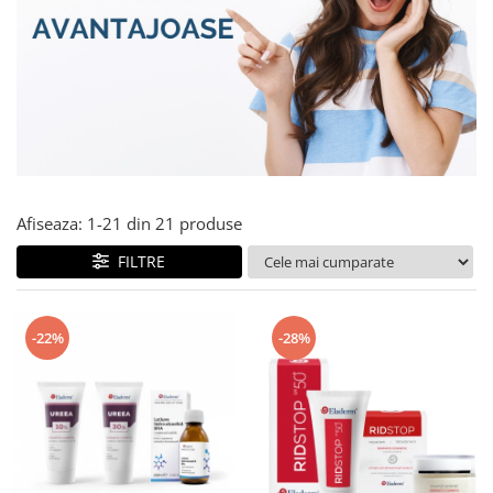
Produse pentru curatare
Creme Emoliente
Creme cu Uree
Produse pentru pete pigmentare
Evidence skincare
Pachete
Afiseaza:
1-
21
din
21
produse
FILTRE
-22%
-28%