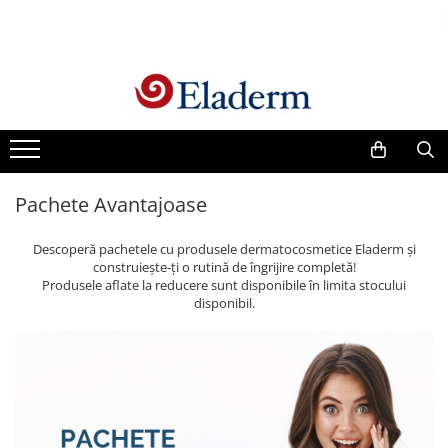
Produse
Vezi toate produsele
Creme cu protectie solara
Produse Antirid
Pachete Avantajoase
Produse Hidratante
Produse Anticuperozice /
Descoperă pachetele cu produsele dermatocosmetice Eladerm și
Antirozacee
construiește-ți o rutină de îngrijire completă!
Produse Anti sebum
Produsele aflate la reducere sunt disponibile în limita stocului
disponibil.
Produse Antiacnee
Creme contur ochi
Seruri
Produse Par si Scalp
Lotiuni tonice