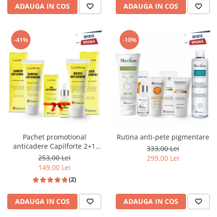
ADAUGA IN COS
ADAUGA IN COS
-41%
-10%
Pachet promotional
Rutina anti-pete pigmentare
anticadere Capilforte 2+1
333,00 Lei
GRATIS
253,00 Lei
299,00 Lei
149,00 Lei
(2)
ADAUGA IN COS
ADAUGA IN COS