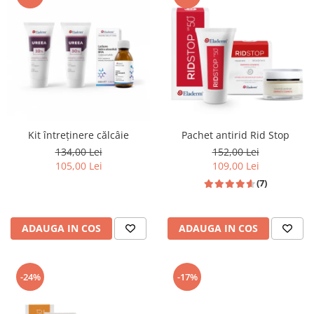
Produse pentru curatare
Creme Emoliente
Creme cu Uree
Produse pentru pete pigmentare
Evidence skincare
Pachete
Kit întreținere călcâie
Pachet antirid Rid Stop
134,00 Lei
152,00 Lei
105,00 Lei
109,00 Lei
(7)
ADAUGA IN COS
ADAUGA IN COS
-24%
-17%