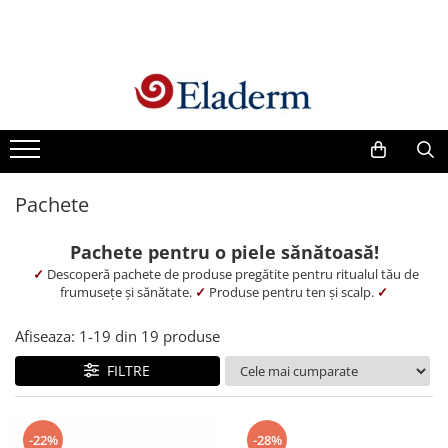
Produse
Vezi toate produsele
Creme cu protectie solara
Produse Antirid
Pachete
Produse Hidratante
Produse Anticuperozice /
Pachete pentru o piele sănătoasă!
Antirozacee
✓
Descoperă pachete de produse pregătite pentru ritualul tău de
Produse Anti sebum
frumusețe și sănătate.
✓
Produse pentru ten și scalp.
✓
Produse Antiacnee
Afiseaza:
1-
19
din
19
produse
Creme contur ochi
FILTRE
Seruri
Produse Par si Scalp
Lotiuni tonice
-22%
-28%