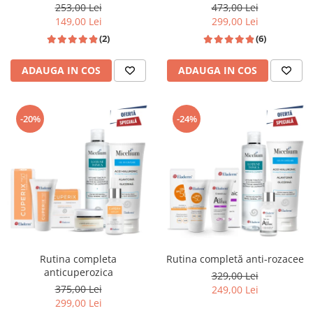
GRATIS
253,00 Lei
473,00 Lei
149,00 Lei
299,00 Lei
(2)
(6)
ADAUGA IN COS
ADAUGA IN COS
-20%
-24%
Rutina completa
Rutina completă anti-rozacee
anticuperozica
329,00 Lei
375,00 Lei
249,00 Lei
299,00 Lei