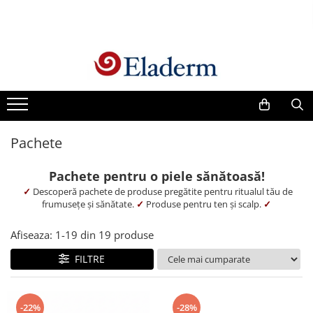
Produse
Vezi toate produsele
Creme cu protectie solara
Produse Antirid
Pachete
Produse Hidratante
Produse Anticuperozice /
Pachete pentru o piele sănătoasă!
Antirozacee
✓
Descoperă pachete de produse pregătite pentru ritualul tău de
Produse Anti sebum
frumusețe și sănătate.
✓
Produse pentru ten și scalp.
✓
Produse Antiacnee
Afiseaza:
1-
19
din
19
produse
Creme contur ochi
FILTRE
Seruri
Produse Par si Scalp
Lotiuni tonice
-22%
-28%