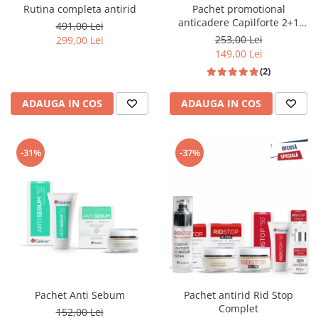
Rutina completa antirid
Pachet promotional
anticadere Capilforte 2+1
491,00 Lei
GRATIS
253,00 Lei
299,00 Lei
149,00 Lei
(2)
ADAUGA IN COS
ADAUGA IN COS
-31%
-37%
Pachet Anti Sebum
Pachet antirid Rid Stop
Complet
152,00 Lei