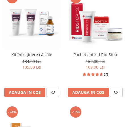
Produse pentru curatare
Creme Emoliente
Creme cu Uree
Produse pentru pete pigmentare
Evidence skincare
Pachete
Kit întreținere călcâie
Pachet antirid Rid Stop
134,00 Lei
152,00 Lei
105,00 Lei
109,00 Lei
(7)
ADAUGA IN COS
ADAUGA IN COS
-24%
-17%