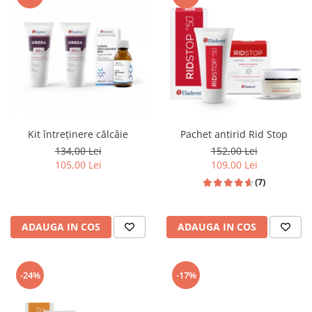
Produse pentru curatare
Creme Emoliente
Creme cu Uree
Produse pentru pete pigmentare
Evidence skincare
Pachete
Kit întreținere călcâie
Pachet antirid Rid Stop
134,00 Lei
152,00 Lei
105,00 Lei
109,00 Lei
(7)
ADAUGA IN COS
ADAUGA IN COS
-24%
-17%