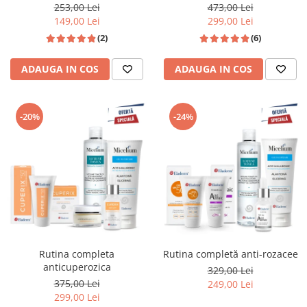
GRATIS
253,00 Lei
473,00 Lei
149,00 Lei
299,00 Lei
(2)
(6)
ADAUGA IN COS
ADAUGA IN COS
-20%
-24%
Rutina completa
Rutina completă anti-rozacee
anticuperozica
329,00 Lei
375,00 Lei
249,00 Lei
299,00 Lei