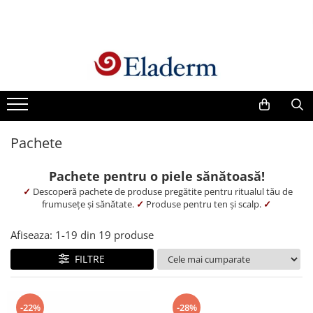
Produse
Vezi toate produsele
Creme cu protectie solara
Produse Antirid
Pachete
Produse Hidratante
Produse Anticuperozice /
Pachete pentru o piele sănătoasă!
Antirozacee
✓
Descoperă pachete de produse pregătite pentru ritualul tău de
Produse Anti sebum
frumusețe și sănătate.
✓
Produse pentru ten și scalp.
✓
Produse Antiacnee
Afiseaza:
1-
19
din
19
produse
Creme contur ochi
FILTRE
Seruri
Produse Par si Scalp
Lotiuni tonice
-22%
-28%