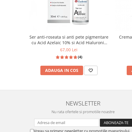
Crema 
Ser anti-roseata si anti pete pigmentare
cu Acid Azelaic 10% si Acid Hialuronic
30ml
67,00 Lei
(4)
ADAUGA IN COS
NEWSLETTER
Nu rata ofertele si promotiile noastre
Vreau sa primesc newsletter cu promotiile magazinului.