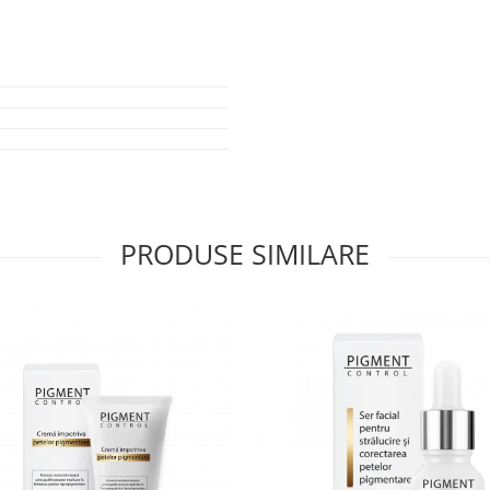
raturile inferioare ale pielii.
RU PIELE:
PRODUSE SIMILARE
lui Azelaic, va invitam sa cititi
ent impotriva atator probleme
itează într-un loc uscat, ferit