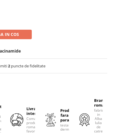
A IN COS
iacinamide
imiti
2
puncte de fidelitate
Brand
romanesc
tacteaza-
Livram
Produse
fabricat
international
in
fara
rim
Comanda
Alba
parabeni
ultanta
produsele
Iulia
testate
romanesti
de
erea
dermatologic
favorite!
catre