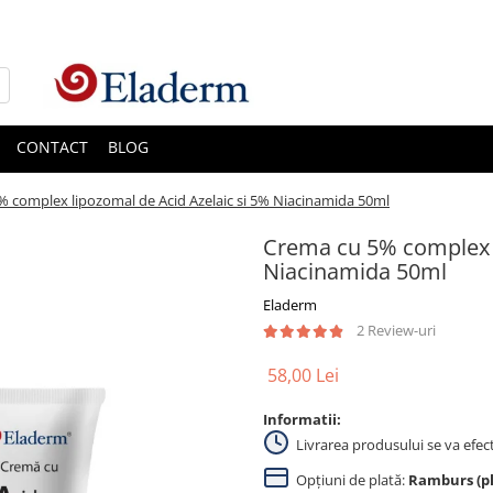
CONTACT
BLOG
 complex lipozomal de Acid Azelaic si 5% Niacinamida 50ml
Crema cu 5% complex l
Niacinamida 50ml
Eladerm
2 Review-uri
58,00 Lei
Informatii:
Livrarea produsului se va efec
Opțiuni de plată:
Ramburs (pla