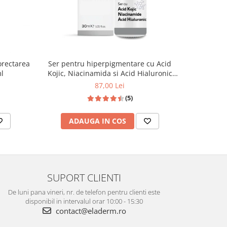
corectarea
Ser pentru hiperpigmentare cu Acid
Ser anti
l
Kojic, Niacinamida si Acid Hialuronic
Vitamina C
30ml
87,00 Lei
(5)
ADAUGA IN COS
AD
SUPORT CLIENTI
De luni pana vineri, nr. de telefon pentru clienti este
disponibil in intervalul orar 10:00 - 15:30
contact@eladerm.ro