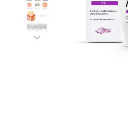
Produse pentru curatare
Creme Emoliente
Creme cu Uree
Produse pentru pete pigmentare
Evidence skincare
Pachete