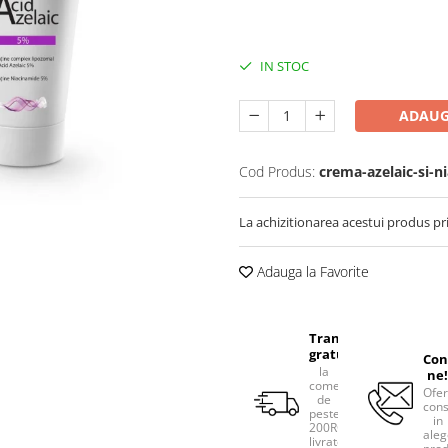
IN STOC
ADAUG
Cod Produs:
crema-azelaic-si-n
La achizitionarea acestui produs pr
Adauga la Favorite
Transport
gratuit
Con
la
ne!
comenzile
Ofe
de
cons
peste
in
200RON,
aleg
livrate