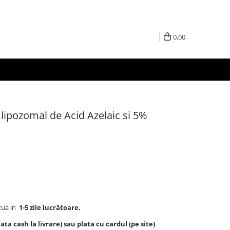
0,00
ipozomal de Acid Azelaic si 5%
tua in
1-5 zile lucrătoare.
ta cash la livrare) sau plata cu cardul (pe site)