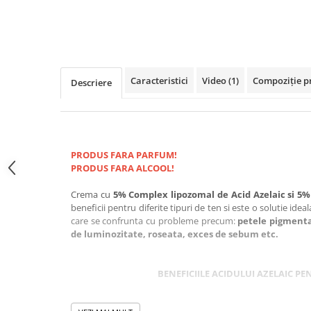
Caracteristici
Video
(1)
Compoziție p
Descriere
PRODUS FARA PARFUM!
PRODUS FARA ALCOOL!
Crema cu
5% Complex lipozomal de Acid Azelaic si 5
beneficii pentru diferite tipuri de ten si este o solutie ideala
care se confrunta cu probleme precum:
petele pigmenta
de luminozitate, roseata, exces de sebum
etc.
BENEFICIILE ACIDULUI AZELAIC PE