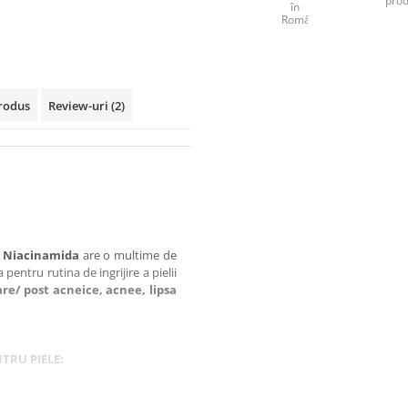
prod
în
România
rodus
Review-uri
(2)
% Niacinamida
are o multime de
 pentru rutina de ingrijire a pielii
re/ post acneice, acnee, lipsa
NTRU PIELE: