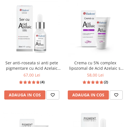
Produse pentru curatare
Creme Emoliente
Creme cu Uree
Produse pentru pete pigmentare
Evidence skincare
Pachete
Ser anti-roseata si anti pete
Crema cu 5% complex
pigmentare cu Acid Azelaic
lipozomal de Acid Azelaic si
10% si Acid Hialuronic 30ml
5% Niacinamida 50ml
67,00 Lei
58,00 Lei
(4)
(2)
ADAUGA IN COS
ADAUGA IN COS