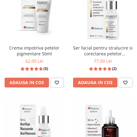
Crema impotriva petelor
Ser facial pentru stralucire si
pigmentare 50ml
corectarea petelor
pigmentare 30ml
62,00 Lei
77,00 Lei
(5)
(2)
ADAUGA IN COS
ADAUGA IN COS