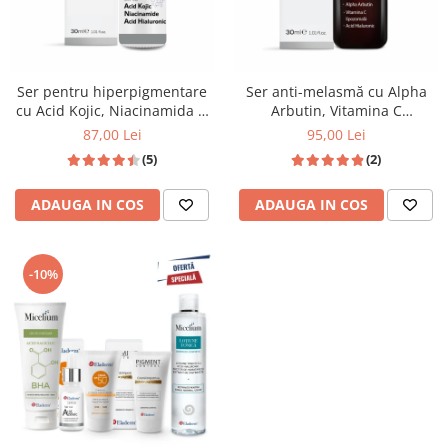
Ser pentru hiperpigmentare
Ser anti-melasmă cu Alpha
cu Acid Kojic, Niacinamida si
Arbutin, Vitamina C
Acid Hialuronic 30ml
lipozomala si Acid Hialuronic
87,00 Lei
95,00 Lei
30ml
(5)
(2)
ADAUGA IN COS
ADAUGA IN COS
-10%