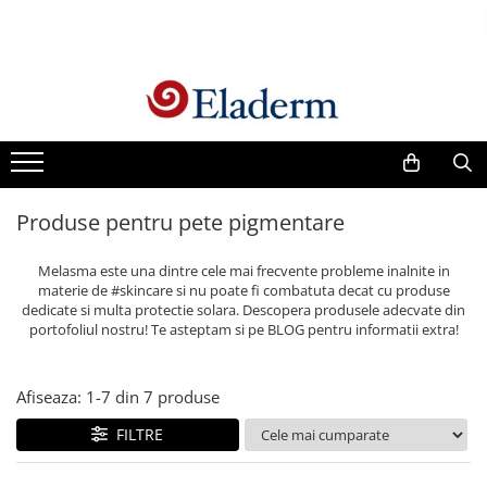
Produse
Vezi toate produsele
Creme cu protectie solara
Produse Antirid
Produse pentru pete pigmentare
Produse Hidratante
Produse Anticuperozice /
Melasma este una dintre cele mai frecvente probleme inalnite in
Antirozacee
materie de #skincare si nu poate fi combatuta decat cu produse
Produse Anti sebum
dedicate si multa protectie solara. Descopera produsele adecvate din
portofoliul nostru! Te asteptam si pe BLOG pentru informatii extra!
Produse Antiacnee
Creme contur ochi
Afiseaza:
1-
7
din
7
produse
Seruri
FILTRE
Produse Par si Scalp
Lotiuni tonice