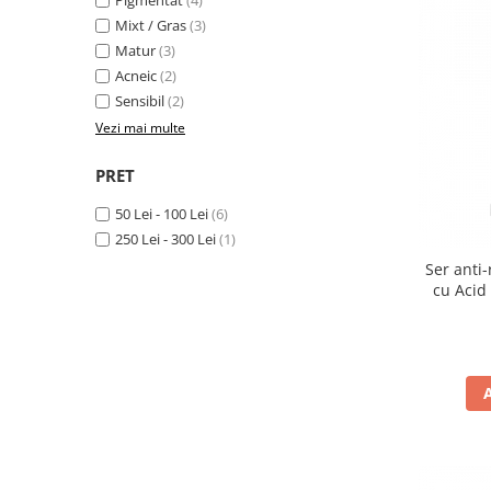
Pigmentat
(4)
Produse pentru curatare
Mixt / Gras
(3)
Matur
(3)
Creme Emoliente
Acneic
(2)
Creme cu Uree
Sensibil
(2)
Produse pentru pete pigmentare
Vezi mai multe
Evidence skincare
PRET
Pachete
50 Lei - 100 Lei
(6)
250 Lei - 300 Lei
(1)
Ser anti
cu Acid