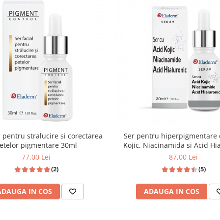
l pentru stralucire si corectarea
Ser pentru hiperpigmentare 
etelor pigmentare 30ml
Kojic, Niacinamida si Acid Hi
30ml
77,00 Lei
87,00 Lei
(2)
(5)
ADAUGA IN COS
ADAUGA IN COS