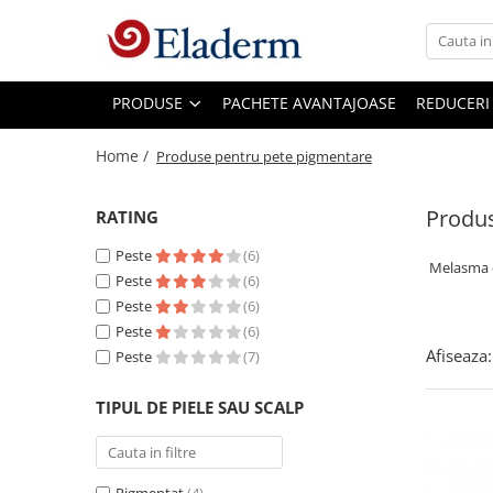
Produse
PRODUSE
PACHETE AVANTAJOASE
REDUCERI
Vezi toate produsele
Creme cu protectie solara
Home /
Produse pentru pete pigmentare
Produse Antirid
Produs
RATING
Produse Hidratante
Produse Anticuperozice /
Peste
(6)
Melasma e
Antirozacee
Peste
(6)
Peste
(6)
Produse Anti sebum
Peste
(6)
Produse Antiacnee
Afiseaza:
Peste
(7)
Creme contur ochi
TIPUL DE PIELE SAU SCALP
Seruri
Produse Par si Scalp
Lotiuni tonice