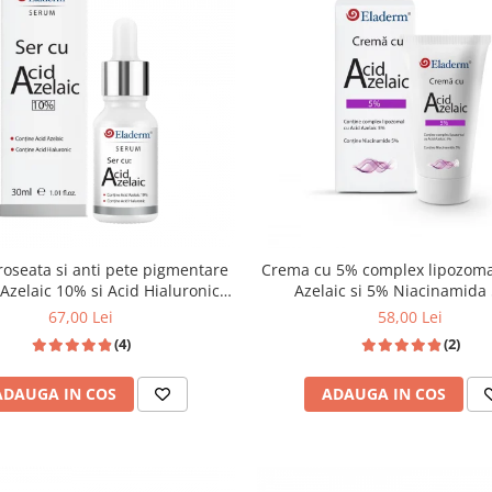
-roseata si anti pete pigmentare
Crema cu 5% complex lipozoma
 Azelaic 10% si Acid Hialuronic
Azelaic si 5% Niacinamida
30ml
67,00 Lei
58,00 Lei
(4)
(2)
ADAUGA IN COS
ADAUGA IN COS