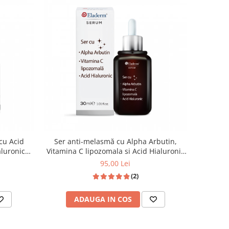
cu Acid
Ser anti-melasmă cu Alpha Arbutin,
aluronic
Vitamina C lipozomala si Acid Hialuronic
30ml
95,00 Lei
(2)
ADAUGA IN COS