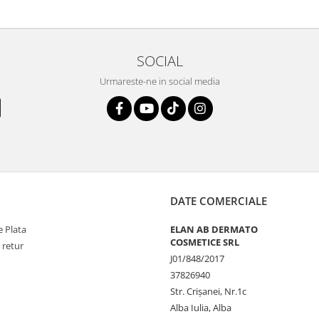
SOCIAL
Urmareste-ne in social media
DATE COMERCIALE
 Plata
ELAN AB DERMATO
COSMETICE SRL
 retur
J01/848/2017
37826940
Str. Crişanei, Nr.1c
Alba Iulia, Alba