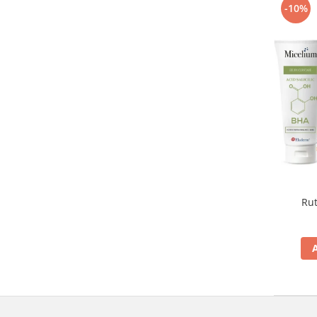
-10%
Produse pentru curatare
Creme Emoliente
Creme cu Uree
Produse pentru pete pigmentare
Evidence skincare
Pachete
Rut