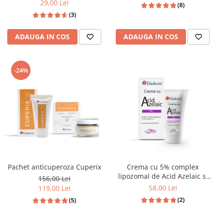
29,00 Lei
(8)
(3)
ADAUGA IN COS
ADAUGA IN COS
-24%
Pachet anticuperoza Cuperix
Crema cu 5% complex
lipozomal de Acid Azelaic si
156,00 Lei
5% Niacinamida 50ml
58,00 Lei
119,00 Lei
(2)
(5)