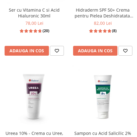
Ser cu Vitamina C si Acid
Hidraderm SPF 50+ Crema
Hialuronic 30ml
pentru Pielea Deshidratata.
Asigura Protectie Solara
78,00 Lei
82,00 Lei
Ridicata - 50 ML
(20)
(8)
ADAUGA IN COS
ADAUGA IN COS
Ureea 10% - Crema cu Uree,
Sampon cu Acid Salicilic 2%