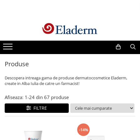
Produse
Vezi toate produsele
Creme cu protectie solara
Produse Antirid
Produse
Produse Hidratante
Produse Anticuperozice /
Descopera intreaga gama de produse dermatocosmetice Eladerm,
Antirozacee
create in Alba Iulia de catre un farmacist!
Produse Anti sebum
Afiseaza:
1-
24
din
67
produse
Produse Antiacnee
Creme contur ochi
FILTRE
Seruri
Produse Par si Scalp
-14%
Lotiuni tonice