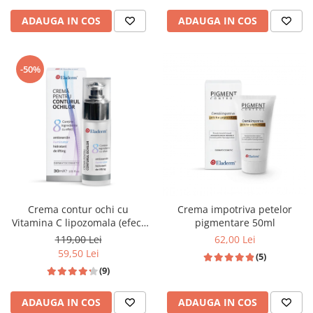
ADAUGA IN COS
ADAUGA IN COS
-50%
Crema contur ochi cu
Crema impotriva petelor
Vitamina C lipozomala (efect
pigmentare 50ml
iluminator) 30 ML
119,00 Lei
62,00 Lei
59,50 Lei
(5)
(9)
ADAUGA IN COS
ADAUGA IN COS