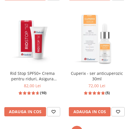
Rid Stop SPF50+ Crema
Cuperix - ser anticuperozic
pentru riduri, Asigura
30ml
protectie solara ridicata, 50
82,00 Lei
72,00 Lei
ML
(10)
(5)
ADAUGA IN COS
ADAUGA IN COS