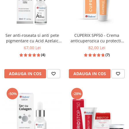
Ser anti-roseata si anti pete
CUPERIX SPF50 - Crema
pigmentare cu Acid Azelaic
anticuperozica cu protectie
10% si Acid Hialuronic 30ml
solara ridicata - 50ML
67,00 Lei
82,00 Lei
(4)
(7)
ADAUGA IN COS
ADAUGA IN COS
-28%
-50%