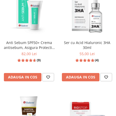
Anti Sebum SPF50+ Crema
Ser cu Acid Hialuronic 3HA
antisebum, Asigura Protectie
30ml
solara ridicata , 50 ML
82,00 Lei
55,00 Lei
(9)
(4)
ADAUGA IN COS
ADAUGA IN COS