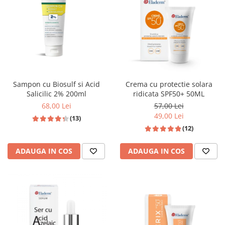
Produse pentru curatare
Creme Emoliente
Creme cu Uree
Produse pentru pete pigmentare
Evidence skincare
Sampon cu Biosulf si Acid
Crema cu protectie solara
Pachete
Salicilic 2% 200ml
ridicata SPF50+ 50ML
68,00 Lei
57,00 Lei
49,00 Lei
(13)
(12)
ADAUGA IN COS
ADAUGA IN COS