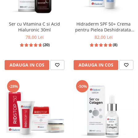
Ser cu Vitamina C si Acid
Hidraderm SPF 50+ Crema
Hialuronic 30ml
pentru Pielea Deshidratata.
Asigura Protectie Solara
78,00 Lei
82,00 Lei
Ridicata - 50 ML
(20)
(8)
ADAUGA IN COS
ADAUGA IN COS
-28%
-50%