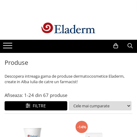
Produse
Vezi toate produsele
Creme cu protectie solara
Produse Antirid
Produse
Produse Hidratante
Produse Anticuperozice /
Descopera intreaga gama de produse dermatocosmetice Eladerm,
Antirozacee
create in Alba Iulia de catre un farmacist!
Produse Anti sebum
Afiseaza:
1-
24
din
67
produse
Produse Antiacnee
Creme contur ochi
FILTRE
Seruri
Produse Par si Scalp
-14%
Lotiuni tonice