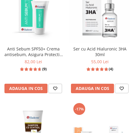
Anti Sebum SPF50+ Crema
Ser cu Acid Hialuronic 3HA
antisebum, Asigura Protectie
30ml
solara ridicata , 50 ML
82,00 Lei
55,00 Lei
(9)
(4)
ADAUGA IN COS
ADAUGA IN COS
-17%