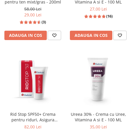
pentru ten mixt/gras - 200ml
Vitamina A si E - 100 ML
58,00 Lei
27,00 Lei
29,00 Lei
(16)
(3)
ADAUGA IN COS
ADAUGA IN COS
Rid Stop SPF50+ Crema
Ureea 30% - Crema cu Uree,
pentru riduri, Asigura
Vitamina A si E - 100 ML
protectie solara ridicata, 50
82,00 Lei
35,00 Lei
ML