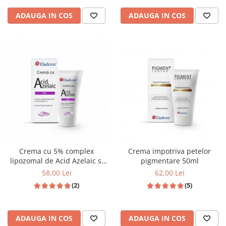
ADAUGA IN COS
ADAUGA IN COS
Crema cu 5% complex
Crema impotriva petelor
lipozomal de Acid Azelaic si
pigmentare 50ml
5% Niacinamida 50ml
58,00 Lei
62,00 Lei
(2)
(5)
ADAUGA IN COS
ADAUGA IN COS