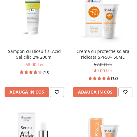
Produse pentru curatare
Creme Emoliente
Creme cu Uree
Produse pentru pete pigmentare
Evidence skincare
Sampon cu Biosulf si Acid
Crema cu protectie solara
Pachete
Salicilic 2% 200ml
ridicata SPF50+ 50ML
68,00 Lei
57,00 Lei
49,00 Lei
(13)
(12)
ADAUGA IN COS
ADAUGA IN COS