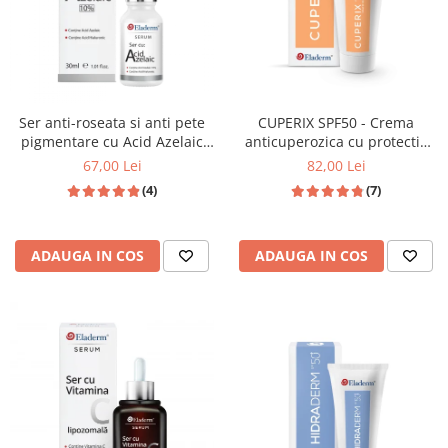
Ser anti-roseata si anti pete
CUPERIX SPF50 - Crema
pigmentare cu Acid Azelaic
anticuperozica cu protectie
10% si Acid Hialuronic 30ml
solara ridicata - 50ML
67,00 Lei
82,00 Lei
(4)
(7)
ADAUGA IN COS
ADAUGA IN COS