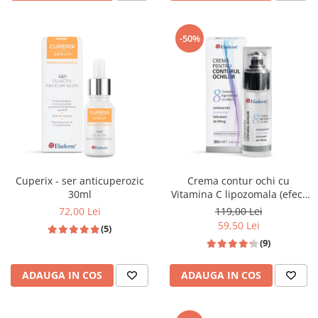
-50%
Cuperix - ser anticuperozic
Crema contur ochi cu
30ml
Vitamina C lipozomala (efect
iluminator) 30 ML
72,00 Lei
119,00 Lei
59,50 Lei
(5)
(9)
ADAUGA IN COS
ADAUGA IN COS