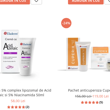
ADAUGA IN COS
ADAUGA IN COS
-24%
 5% complex lipozomal de Acid
Pachet anticuperoza Cup
aic si 5% Niacinamida 50ml
156,00 Lei
119,00 Lei
58,00 Lei
(5)
(2)