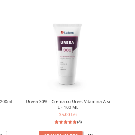
 200ml
Ureea 30% - Crema cu Uree, Vitamina A si
E - 100 ML
35,00 Lei
(8)