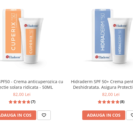
PF50 - Crema anticuperozica cu
Hidraderm SPF 50+ Crema pentru Pielea
protectie solara ridicata - 50ML
Deshidratata. Asigura Protecti
Ridicata - 50 ML
82,00 Lei
82,00 Lei
(7)
(8)
ADAUGA IN COS
ADAUGA IN COS