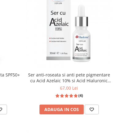
ata SPF50+
Ser anti-roseata si anti pete pigmentare
cu Acid Azelaic 10% si Acid Hialuronic
30ml
67,00 Lei
(4)
ADAUGA IN COS