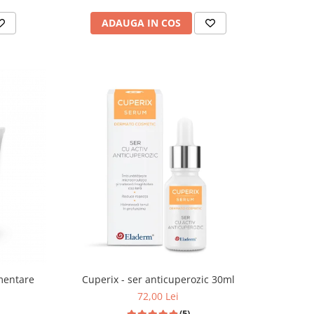
ADAUGA IN COS
mentare
Cuperix - ser anticuperozic 30ml
72,00 Lei
(5)