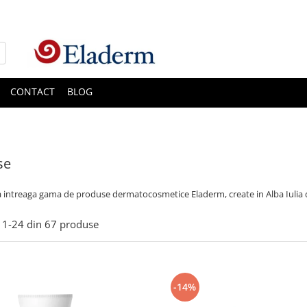
CONTACT
BLOG
se
intreaga gama de produse dermatocosmetice Eladerm, create in Alba Iulia d
1-
24
din
67
produse
-14%