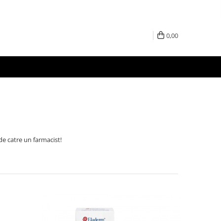
0,00
e catre un farmacist!