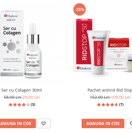
-28%
Ser cu Colagen 30ml
Pachet antirid Rid Sto
58,00 Lei
29,00 Lei
152,00 Lei
109,00 Lei
(3)
(7)
ADAUGA IN COS
ADAUGA IN COS