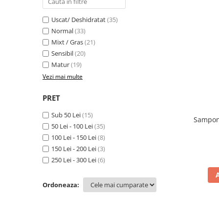
Produse pentru curatare
Uscat/ Deshidratat
(35)
Creme Emoliente
Normal
(33)
Creme cu Uree
Mixt / Gras
(21)
Sensibil
(20)
Produse pentru pete pigmentare
Matur
(19)
Evidence skincare
Vezi mai multe
Pachete
PRET
Sub 50 Lei
(15)
Sampon 
50 Lei - 100 Lei
(35)
100 Lei - 150 Lei
(8)
150 Lei - 200 Lei
(3)
250 Lei - 300 Lei
(6)
Ordoneaza: