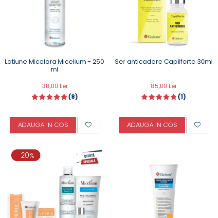
Lotiune Micelara Micelium - 250
Ser anticadere Capilforte 30ml
ml
38,00 Lei
85,00 Lei
(8)
(1)
ADAUGA IN COS
ADAUGA IN COS
-20%