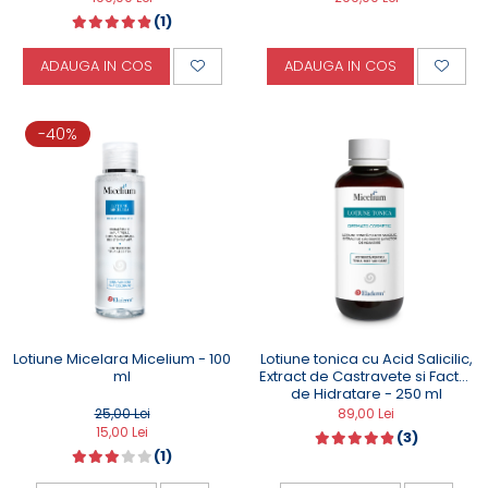
(1)
ADAUGA IN COS
ADAUGA IN COS
-40%
Lotiune tonica cu Acid Salicilic,
Lotiune Micelara Micelium - 100
Extract de Castravete si Factor
ml
de Hidratare - 250 ml
89,00 Lei
25,00 Lei
15,00 Lei
(3)
(1)