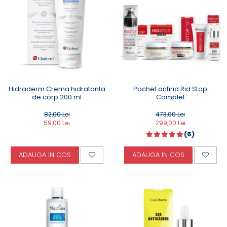
Creme Emoliente
Creme cu Uree
Produse pentru pete pigmentare
Evidence skincare
Pachete
Pachet antirid Rid Stop
Hidraderm Crema hidratanta
Complet
de corp 200 ml
473,00 Lei
82,00 Lei
299,00 Lei
59,00 Lei
(6)
ADAUGA IN COS
ADAUGA IN COS