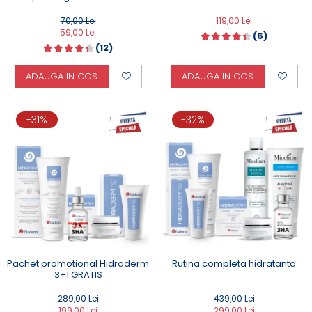
70,00 Lei
119,00 Lei
59,00 Lei
(6)
(12)
ADAUGA IN COS
ADAUGA IN COS
-31%
-32%
Pachet promotional Hidraderm
Rutina completa hidratanta
3+1 GRATIS
289,00 Lei
439,00 Lei
199,00 Lei
299,00 Lei