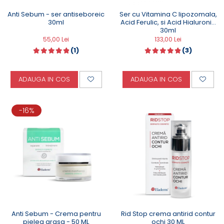
Anti Sebum - ser antiseboreic
Ser cu Vitamina C lipozomala,
30ml
Acid Ferulic, si Acid Hialuronic
30ml
55,00 Lei
133,00 Lei
(1)
(3)
ADAUGA IN COS
ADAUGA IN COS
-16%
Anti Sebum - Crema pentru
Rid Stop crema antirid contur
pielea grasa - 50 ML
ochi 30 ML