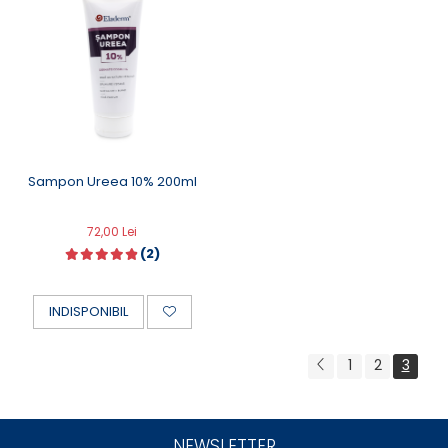
Sampon Ureea 10% 200ml
72,00 Lei
(2)
INDISPONIBIL
1
2
3
NEWSLETTER