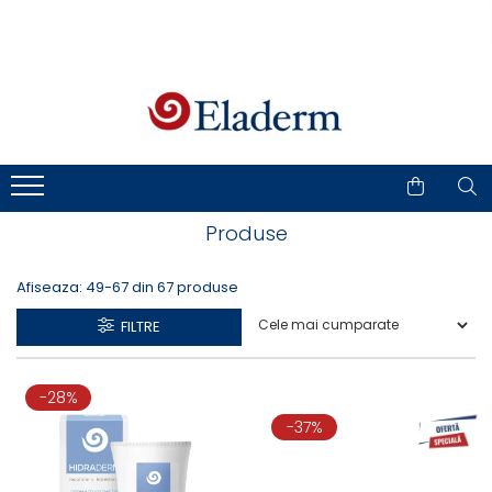
Produse
Vezi toate produsele
Creme cu protectie solara
Produse Antirid
Produse Hidratante
Produse
Produse Anticuperozice /
Antirozacee
Afiseaza:
49-
67
din
67
produse
Produse Anti sebum
FILTRE
Produse Antiacnee
Creme contur ochi
Seruri
-28%
Produse Par si Scalp
-37%
Lotiuni tonice
Produse pentru curatare