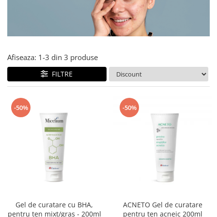
Produse pentru curatare
Creme Emoliente
Creme cu Uree
Produse pentru pete pigmentare
Afiseaza:
1-
3
din
3
produse
Evidence skincare
FILTRE
Pachete
-50%
-50%
Gel de curatare cu BHA,
ACNETO Gel de curatare
pentru ten mixt/gras - 200ml
pentru ten acneic 200ml