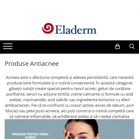
Produse
Vezi toate produsele
Creme cu protectie solara
Produse Antirid
Produse Antiacnee
Produse Hidratante
Produse Anticuperozice /
Acneea este o afecțiune complexă și adesea persistentă, care necesită
Antirozacee
produse bine formulate și o rutină consecventă. În această categorie
Produse Anti sebum
găsești soluții create special pentru tenul acneic: geluri de curățare
purifiante, seruri cu acțiune țintită, creme calmante și formule cu acid
Produse Antiacnee
azelaic, niacinamide, acid salicilic sau ingrediente botanice cu efect
antibacterian. Fie că te confrunți cu coșuri active, exces de sebum, pori
Creme contur ochi
blocați sau pete post-acneice, aici poți construi o rutină completă care
Seruri
să calmeze inflamațiile, să echilibreze pielea și să-i redea claritatea.
Produse Par si Scalp
Lotiuni tonice