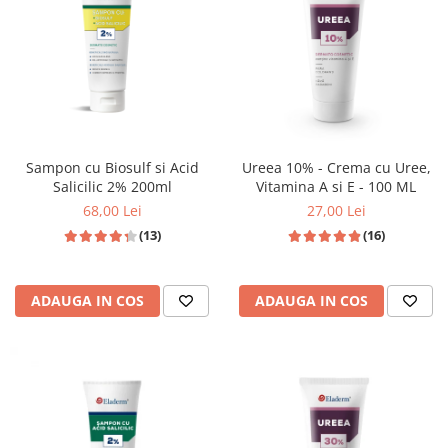
Produse pentru curatare
Creme Emoliente
Creme cu Uree
Produse pentru pete pigmentare
Evidence skincare
Sampon cu Biosulf si Acid
Ureea 10% - Crema cu Uree,
Pachete
Salicilic 2% 200ml
Vitamina A si E - 100 ML
68,00 Lei
27,00 Lei
(13)
(16)
ADAUGA IN COS
ADAUGA IN COS