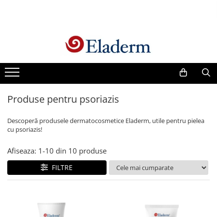
Produse
Vezi toate produsele
Creme cu protectie solara
Produse Antirid
Produse pentru psoriazis
Produse Hidratante
Produse Anticuperozice /
Descoperă produsele dermatocosmetice Eladerm, utile pentru pielea
Antirozacee
cu psoriazis!
Produse Anti sebum
Afiseaza:
1-
10
din
10
produse
Produse Antiacnee
Creme contur ochi
FILTRE
Seruri
Produse Par si Scalp
Lotiuni tonice