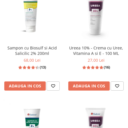
Produse pentru curatare
Creme Emoliente
Creme cu Uree
Produse pentru pete pigmentare
Evidence skincare
Sampon cu Biosulf si Acid
Ureea 10% - Crema cu Uree,
Pachete
Salicilic 2% 200ml
Vitamina A si E - 100 ML
68,00 Lei
27,00 Lei
(13)
(16)
ADAUGA IN COS
ADAUGA IN COS