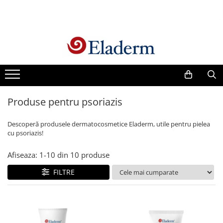
Produse
Vezi toate produsele
Creme cu protectie solara
Produse Antirid
Produse pentru psoriazis
Produse Hidratante
Produse Anticuperozice /
Descoperă produsele dermatocosmetice Eladerm, utile pentru pielea
Antirozacee
cu psoriazis!
Produse Anti sebum
Afiseaza:
1-
10
din
10
produse
Produse Antiacnee
Creme contur ochi
FILTRE
Seruri
Produse Par si Scalp
Lotiuni tonice