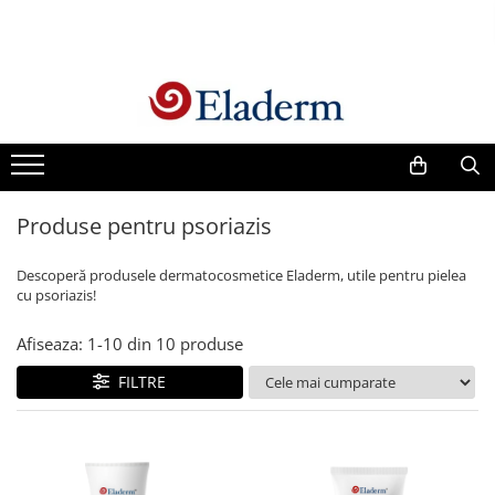
Produse
Vezi toate produsele
Creme cu protectie solara
Produse Antirid
Produse pentru psoriazis
Produse Hidratante
Produse Anticuperozice /
Descoperă produsele dermatocosmetice Eladerm, utile pentru pielea
Antirozacee
cu psoriazis!
Produse Anti sebum
Afiseaza:
1-
10
din
10
produse
Produse Antiacnee
Creme contur ochi
FILTRE
Seruri
Produse Par si Scalp
Lotiuni tonice