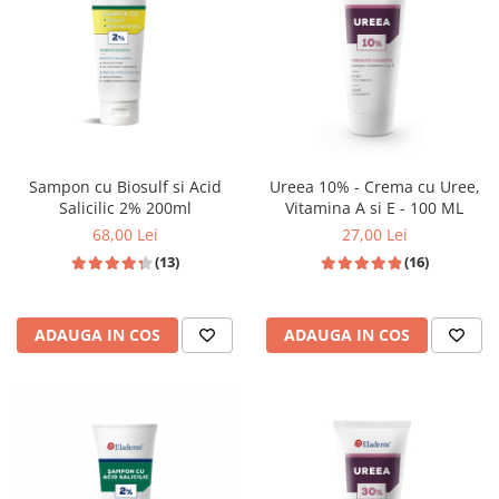
Produse pentru curatare
Creme Emoliente
Creme cu Uree
Produse pentru pete pigmentare
Evidence skincare
Sampon cu Biosulf si Acid
Ureea 10% - Crema cu Uree,
Pachete
Salicilic 2% 200ml
Vitamina A si E - 100 ML
68,00 Lei
27,00 Lei
(13)
(16)
ADAUGA IN COS
ADAUGA IN COS