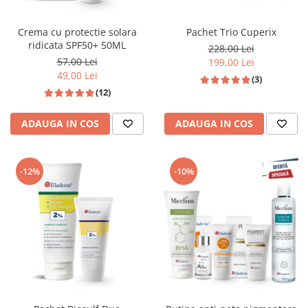
Crema cu protectie solara
Pachet Trio Cuperix
ridicata SPF50+ 50ML
228,00 Lei
57,00 Lei
199,00 Lei
49,00 Lei
(3)
(12)
ADAUGA IN COS
ADAUGA IN COS
-12%
-10%