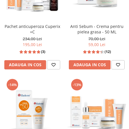
Produse pentru curatare
Creme Emoliente
Creme cu Uree
Pachet anticuperoza Cuperix
Anti Sebum - Crema pentru
+C
pielea grasa - 50 ML
Produse pentru pete pigmentare
234,00 Lei
70,00 Lei
Evidence skincare
195,00 Lei
59,00 Lei
Pachete
(3)
(12)
ADAUGA IN COS
ADAUGA IN COS
-13%
-14%