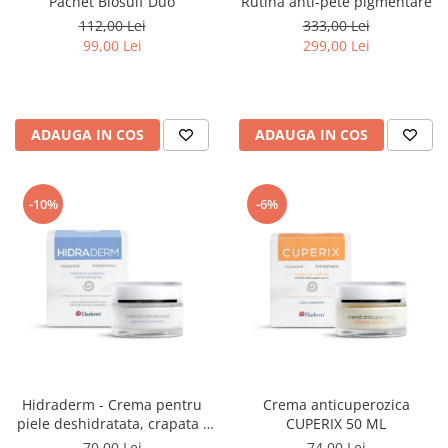
Pachet Biosulf Duo
Rutina anti-pete pigmentare
112,00 Lei
333,00 Lei
99,00 Lei
299,00 Lei
ADAUGA IN COS
ADAUGA IN COS
-10%
-6%
Hidraderm - Crema pentru
Crema anticuperozica
piele deshidratata, crapata -
CUPERIX 50 ML
50 ML
70,00 Lei
74,00 Lei