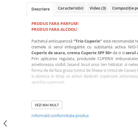
Caracteristici
Video
(3)
Compoziție p
Descriere
PRODUS FARA PARFUM!
PRODUS FARA ALCOOL!
Pachetul anticuperoză
“Trio Cuperix”
este recomandat ten
cremele si serul imbogatite cu substanta activa NIO
Cuperix de seara,
crema Cuperix SPF 50+
de zi si
serul 
Prin aplicarea regulata, produsele
CUPERIX
imbunatates
amelioreaza vizibil, lasand locul unui ten hidratat si nete
forma de de faza grasa (Untul de Sheea si Untul de Cacao) 
si elastica in timp ce activii dedicati cuperozei actionea
aparitia cuperozei.
VEZI MAI MULT
Aceste produse
NU CONTIN PARFUM!
Informatii conformitate produs
CE ESTE CUPEROZA? / TRATAREA 
Cuperoza este o afectiune a pielii care se manifesta initial 