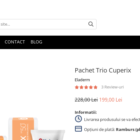
CONTACT
BLOG
Pachet Trio Cuperix
Eladerm
3 Review-uri
228,00 Lei
199,00 Lei
Informatii:
Livrarea produsului se va efec
Opțiuni de plată:
Ramburs (pla