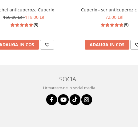
chet anticuperoza Cuperix
Cuperix - ser anticuperozic
156,00 Lei
119,00 Lei
72,00 Lei
(5)
(5)
ADAUGA IN COS
ADAUGA IN COS
e
onstruieste o rutina de ingrijire a
SOCIAL
completa inainte de a seta o serie
titi articolul
Construirea unei
Urmareste-ne in social media
eroza, produsele dedicate acestei
 reduce vizibilitatea. Cuperix se
actorul extern responsabil de
vand actiune asupra fragilitatii
 a cuperozei este protectia solara
zi, cu protectie solara ridicata.
a evite total produsele cu alcool