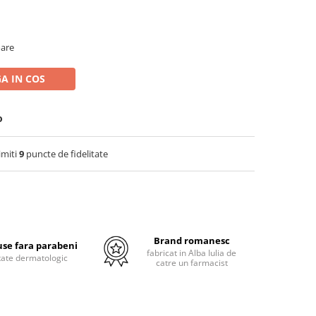
oare
A IN COS
o
imiti
9
puncte de fidelitate
Brand romanesc
se fara parabeni
fabricat in Alba Iulia de
tate dermatologic
catre un farmacist