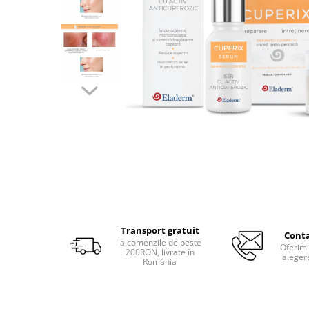
Produse pentru curatare
Creme Emoliente
Creme cu Uree
Produse pentru pete pigmentare
Evidence skincare
Pachete
Transport gratuit
Conta
la comenzile de peste
Oferim 
200RON, livrate în
aleger
România