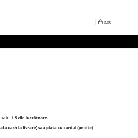
0,00
tua in
1-5 zile lucrătoare.
ta cash la livrare) sau plata cu cardul (pe site)