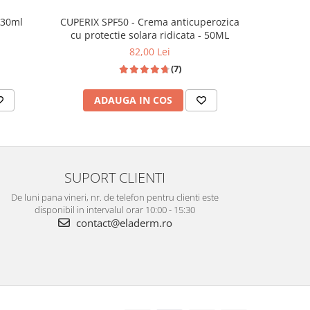
Pachet
 30ml
CUPERIX SPF50 - Crema anticuperozica
cu protectie solara ridicata - 50ML
2
82,00 Lei
(7)
AD
ADAUGA IN COS
SUPORT CLIENTI
De luni pana vineri, nr. de telefon pentru clienti este
disponibil in intervalul orar 10:00 - 15:30
contact@eladerm.ro