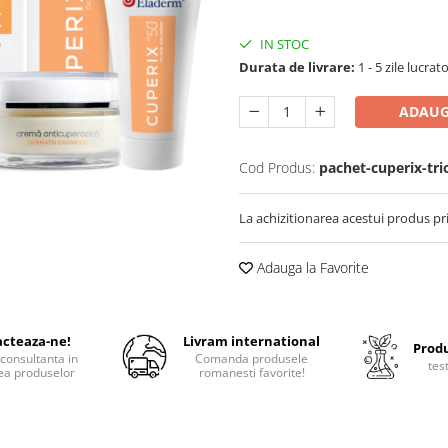
IN STOC
Durata de livrare:
1 - 5 zile lucrat
ADAUG
Cod Produs:
pachet-cuperix-tri
La achizitionarea acestui produs pr
Adauga la Favorite
cteaza-ne!
Livram international
Produ
consultanta in
Comanda produsele
tes
ea produselor
romanesti favorite!