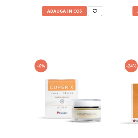
- starile emotionale (stresul, emotiile etc.)
ADAUGA IN COS
CARE SUNT SEMNELE CARE INDICA APAR
Desi semnele difera de la caz la caz, principalele semne 
sunt:
- inrosirea pielii in zone precum: nasul, frunte, pometi / 
- aparitia unor vinisoare la suprafata pielii - acestea a
culoare rosie/ visinie;
- specialistii au descoperit ca si alte probleme precum 
tenului, descuamarea pielii sau sensibilizarea tenul
-6%
-24%
aparitia cuperozei. Insa nu intotdeauna acestea aduc d