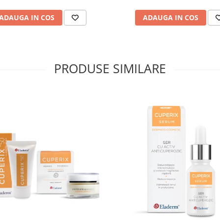
ADAUGA IN COS
ADAUGA IN COS
ITIA CUPEROZEI?
care tradeaza aparitia cuperozei
obraji, pe gat, barbie, piept;
PRODUSE SIMILARE
par sub forma unor vene mici si de
porii dilatati, uscarea excesiva a
ui pot fi semne care semnaleaza
upa sine si cuperoza.