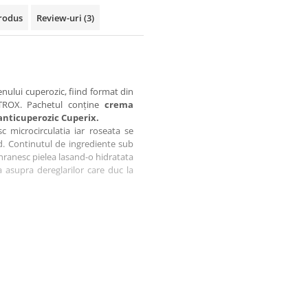
rodus
Review-uri
(3)
ului cuperozic, fiind format din
-TROX. Pachetul conține
crema
anticuperozic Cuperix.
c microcirculatia iar roseata se
d.
Continutul de ingrediente sub
hranesc pielea lasand-o hidratata
za asupra dereglarilor care duc la
CUPEROZEI
prin inrosirea pielii de pe fata si