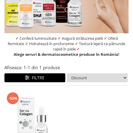
Produse pentru curatare
Creme Emoliente
Creme cu Uree
Produse pentru pete pigmentare
✓
Conferă luminozitate
✓
Asigură strălucirea pielii
✓
Oferă
Evidence skincare
fermitate
✓
Hidratează în profunzime
✓
Textură lejeră ce pătrunde
rapid în piele
✓
Pachete
Alege seruri & dermatocosmetice produse în România!
Afiseaza:
1-
1
din
1
produse
FILTRE
-50%