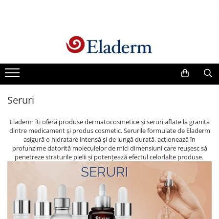
Produse
Vezi toate produsele
Creme cu protectie solara
Produse Antirid
Seruri
Produse Hidratante
Produse Anticuperozice /
Eladerm îți oferă produse dermatocosmetice și seruri aflate la granița
Antirozacee
dintre medicament și produs cosmetic. Serurile formulate de Eladerm
Produse Anti sebum
asigură o hidratare intensă și de lungă durată, acționează în
profunzime datorită moleculelor de mici dimensiuni care reușesc să
Produse Antiacnee
penetreze straturile pielii și potențează efectul celorlalte produse.
Creme contur ochi
Seruri
Produse Par si Scalp
Lotiuni tonice