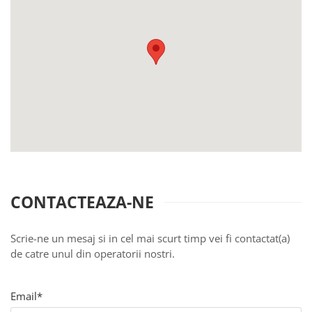
Produse pentru curatare
Creme Emoliente
Creme cu Uree
Produse pentru pete pigmentare
Evidence skincare
Pachete
CONTACTEAZA-NE
Scrie-ne un mesaj si in cel mai scurt timp vei fi contactat(a)
de catre unul din operatorii nostri.
Email*