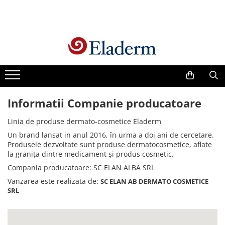
Produse
Vezi toate produsele
Creme cu protectie solara
Produse Antirid
Informatii Companie producatoare
Produse Hidratante
Produse Anticuperozice /
Linia de produse dermato-cosmetice Eladerm
Antirozacee
Un brand lansat in anul 2016, în urma a doi ani de cercetare.
Produse Anti sebum
Produsele dezvoltate sunt produse dermatocosmetice, aflate
la granița dintre medicament și produs cosmetic.
Produse Antiacnee
Compania producatoare: SC ELAN ALBA SRL
Creme contur ochi
Vanzarea este realizata de:
SC ELAN AB DERMATO COSMETICE
Seruri
SRL
Produse Par si Scalp
Lotiuni tonice