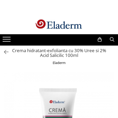
Produse
Vezi toate produsele
Creme cu protectie solara
Produse Antirid
Crema hidratant-exfolianta cu 30% Uree si 2%
Produse Hidratante
Acid Salicilic 100ml
Produse Anticuperozice /
Eladerm
Antirozacee
Produse Anti sebum
Produse Antiacnee
Creme contur ochi
Seruri
Produse Par si Scalp
Lotiuni tonice