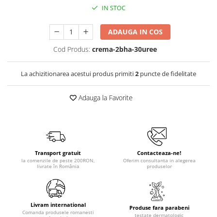
IN STOC
ADAUGA IN COS
Cod Produs:
crema-2bha-30uree
La achizitionarea acestui produs primiti
2
puncte de fidelitate
Adauga la Favorite
Transport gratuit
Contacteaza-ne!
la comenzile de peste 200RON,
Oferim consultanta in alegerea
livrate în România
produselor
Livram international
Produse fara parabeni
Comanda produsele romanesti
testate dermatologic