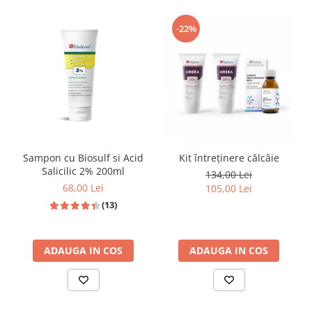
contribui la dezvoltarea eruptiilor. Acidul Salicilic este folosit 
cu succes in afectiuni precum psoriazisul, keratoza pilara, 
-22%
hiperkeratinizare, acnee sau dermatite, fiind recunoscut 
pentru actiunea sa:
antiinflamatoare
antimicrobiana
antibacteriana
exfolianta 
antiseboreica
Sampon cu Biosulf si Acid
Kit întreținere călcâie
Salicilic 2% 200ml
134,00 Lei
68,00 Lei
105,00 Lei
Ureea 30% – Hidratare intensiva si regenerare celulara
(13)
Ureea este un ingredient emolient cu o puternica actiune 
ADAUGA IN COS
ADAUGA IN COS
hidratanta si keratolitica, ideala pentru pielea uscata, 
deshidratata sau crapata, oferind un efect de reparare rapid si 
eficient. In plus, aceasta atrage apa din mediul extern si 
mentine umiditatea optima in piele.