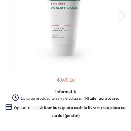
Produse pentru curatare
Creme Emoliente
Creme cu Uree
Produse pentru pete pigmentare
Evidence skincare
Pachete
49,00 Lei
Informatii:
Livrarea produsului se va efectua in
1-5 zile lucrătoare.
Opțiuni de plată:
Ramburs (plata cash la livrare) sau plata cu
cardul (pe site)