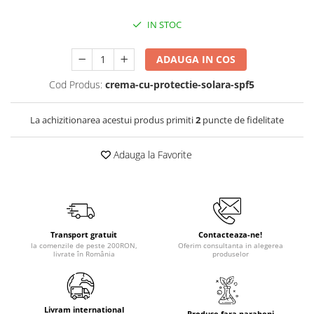
IN STOC
ADAUGA IN COS
Cod Produs:
crema-cu-protectie-solara-spf5
La achizitionarea acestui produs primiti
2
puncte de fidelitate
Adauga la Favorite
Transport gratuit
Contacteaza-ne!
la comenzile de peste 200RON,
Oferim consultanta in alegerea
livrate în România
produselor
Livram international
Produse fara parabeni