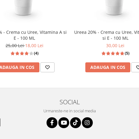
u bataturi;
sate (hiperkeratoze unghiale si
 unghia afectata si favorizeaza
 - Crema cu Uree, Vitamina A si
Ureea 20% - Crema cu Uree, Vi
E - 100 ML
si E - 100 ML
25,00 Lei
18,00 Lei
30,00 Lei
(4)
(5)
ADAUGA IN COS
ADAUGA IN COS
SOCIAL
i datorate factorilor endogeni sau
felat si neted si totodata trebuie
Urmareste-ne in social media
e si excesul de sebum. Din pacate
erea integritatii filmului hidro-
matologice, mai mult sau mai putin