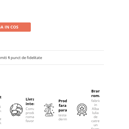
A IN COS
imiti
1
punct de fidelitate
Brand
romanesc
tacteaza-
Livram
Produse
fabricat
international
in
fara
rim
Comanda
Alba
parabeni
ultanta
produsele
Iulia
testate
romanesti
de
erea
dermatologic
favorite!
catre
uselor
un
farmacist