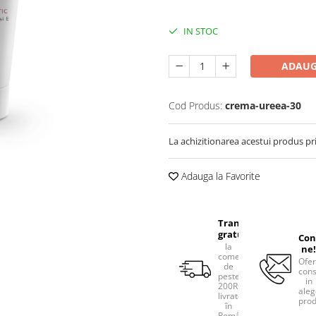
IN STOC
ADAUG
Cod Produs:
crema-ureea-30
La achizitionarea acestui produs pr
Adauga la Favorite
Transport
gratuit
Con
la
ne!
comenzile
Ofe
de
cons
peste
in
200RON,
aleg
livrate
prod
în
România