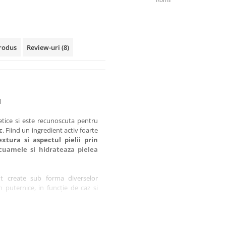
rodus
Review-uri
(8)
l
etice si este recunoscuta pentru
c
. Fiind un ingredient activ foarte
xtura si aspectul pielii prin
cuamele si hidrateaza pielea
 create sub forma diverselor
 puternice, in funcție de caz si
a ori pe zi, pe maini sau pe corp,