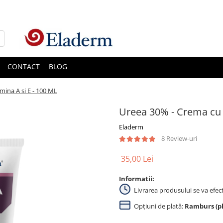
CONTACT
BLOG
mina A si E - 100 ML
Ureea 30% - Crema cu U
Eladerm
8 Review-uri
35,00 Lei
Informatii:
Livrarea produsului se va efec
Opțiuni de plată:
Ramburs (pla