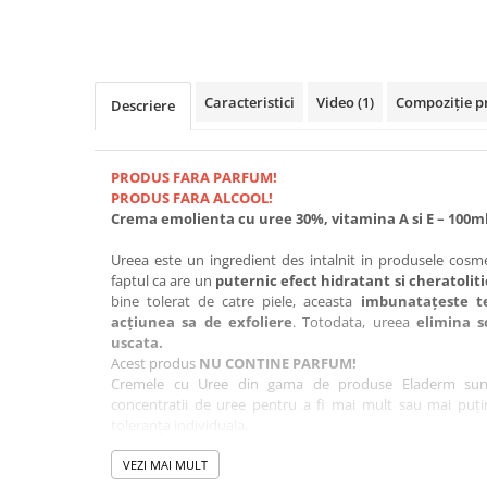
Caracteristici
Video
(1)
Compoziție p
Descriere
PRODUS FARA PARFUM!
PRODUS FARA ALCOOL!
Crema emolienta cu uree 30%, vitamina A si E – 100m
Ureea este un ingredient des intalnit in produsele cosm
faptul ca are un
puternic efect hidratant si cheratoliti
bine tolerat de catre piele, aceasta
imbunatațeste te
acțiunea sa de exfoliere
. Totodata, ureea
elimina s
uscata.
Acest produs
NU CONTINE PARFUM!
Cremele cu Uree din gama de produse Eladerm sunt
concentratii de uree pentru a fi mai mult sau mai puțin
toleranța individuala.
In timp ce cremele cu uree 2% si 10% pot fi folosite de dou
VEZI MAI MULT