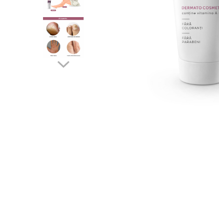
Produse pentru curatare
Creme Emoliente
Creme cu Uree
Produse pentru pete pigmentare
Evidence skincare
Pachete