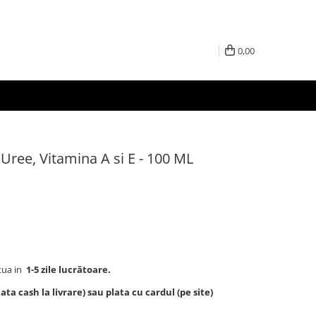
0,00
ree, Vitamina A si E - 100 ML
tua in
1-5 zile lucrătoare.
ta cash la livrare) sau plata cu cardul (pe site)