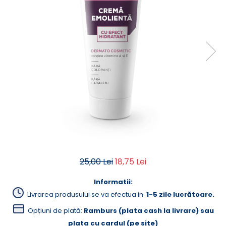
Creme Emoliente
Creme cu Uree
Produse pentru pete pigmentare
Evidence skincare
Pachete
25,00 Lei
18,75 Lei
Informatii:
Livrarea produsului se va efectua in
1-5 zile lucrătoare.
Opțiuni de plată:
Ramburs (plata cash la livrare) sau
plata cu cardul (pe site)