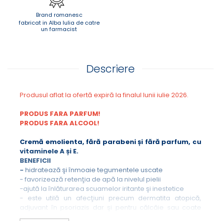
Brand romanesc
fabricat in Alba Iulia de catre
un farmacist
Descriere
Produsul aflat la ofertă expiră la finalul lunii iulie 2026.
PRODUS FARA PARFUM!
PRODUS FARA ALCOOL!
Cremă emolienta, fără parabeni și fără parfum, cu
vitaminele A și E.
BENEFICII
-
hidratează şi înmoaie tegumentele uscate
- favorizează retenţia de apă la nivelul pielii
-ajută la înlăturarea scuamelor iritante şi inestetice
- este utilă un afecţiuni precum dermatita atopică,
adjuvant în psoriazis dar şi pentru călcâie sau coate
crăpate