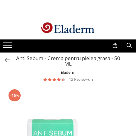
Produse
Vezi toate produsele
Creme cu protectie solara
Produse Antirid
Anti Sebum - Crema pentru pielea grasa - 50
Produse Hidratante
ML
Produse Anticuperozice /
Eladerm
Antirozacee
12 Review-uri
Produse Anti sebum
Produse Antiacnee
-16%
Creme contur ochi
Seruri
Produse Par si Scalp
Lotiuni tonice