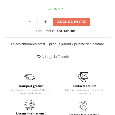
IN STOC
ADAUGA IN COS
Cod Produs:
antisebum
La achizitionarea acestui produs primiti
2
puncte de fidelitate
Adauga la Favorite
Transport gratuit
Contacteaza-ne!
la comenzile de peste 200RON,
Oferim consultanta in alegerea
livrate în România
produselor
Livram international
Produse fara parabeni