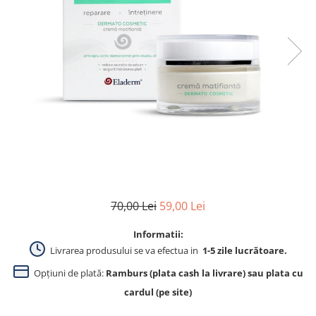
Produse pentru curatare
Creme Emoliente
Creme cu Uree
Produse pentru pete pigmentare
Evidence skincare
Pachete
70,00 Lei
59,00 Lei
Informatii:
Livrarea produsului se va efectua in
1-5 zile lucrătoare.
Opțiuni de plată:
Ramburs (plata cash la livrare) sau plata cu
cardul (pe site)