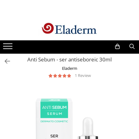
Produse
Vezi toate produsele
Creme cu protectie solara
Produse Antirid
Anti Sebum - ser antiseboreic 30ml
Produse Hidratante
Eladerm
Produse Anticuperozice /
1 Review
Antirozacee
Produse Anti sebum
Produse Antiacnee
Creme contur ochi
Seruri
Produse Par si Scalp
Lotiuni tonice