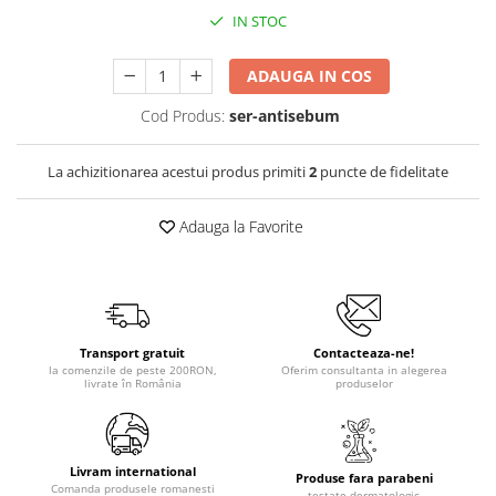
IN STOC
ADAUGA IN COS
Cod Produs:
ser-antisebum
La achizitionarea acestui produs primiti
2
puncte de fidelitate
Adauga la Favorite
Transport gratuit
Contacteaza-ne!
la comenzile de peste 200RON,
Oferim consultanta in alegerea
livrate în România
produselor
Livram international
Produse fara parabeni
Comanda produsele romanesti
testate dermatologic