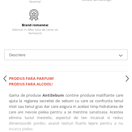
favorite!
Brand romanesc
fabricat in Alba Iulia de catre un
farmacist
Descriere
PRODUS FARA PARFUM!
PRODUS FARA ALCOOL!
Gama de produse
AntiSebum
contine
produse matifiante care
ajuta la reglarea secretiei de sebum
cu care se confrunta tenul
mixt sau tenul gras dar care
asigura in acelasi timp hidratarea
de
care are nevoie pielea pentru a se mentine sanatoasa. Acestea
elimina luciul inestetic, aspectul de ten incarcat si reduc
dimensiunile porilor
, avand texturi foarte lejere pentru a nu
incarca pielea.