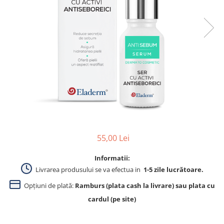
Produse pentru curatare
Creme Emoliente
Creme cu Uree
Produse pentru pete pigmentare
Evidence skincare
Pachete
55,00 Lei
Informatii:
Livrarea produsului se va efectua in
1-5 zile lucrătoare.
Opțiuni de plată:
Ramburs (plata cash la livrare) sau plata cu
cardul (pe site)