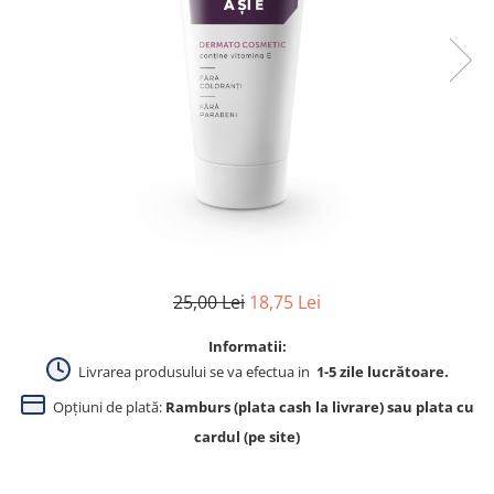
Produse pentru curatare
Creme Emoliente
Creme cu Uree
Produse pentru pete pigmentare
Evidence skincare
Pachete
25,00 Lei
18,75 Lei
Informatii:
Livrarea produsului se va efectua in
1-5 zile lucrătoare.
Opțiuni de plată:
Ramburs (plata cash la livrare) sau plata cu
cardul (pe site)