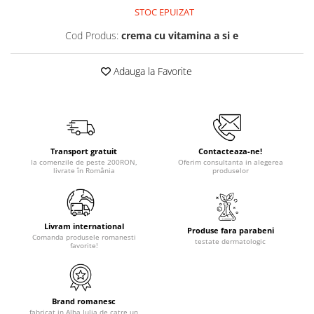
STOC EPUIZAT
Cod Produs:
crema cu vitamina a si e
Adauga la Favorite
Transport gratuit
Contacteaza-ne!
la comenzile de peste 200RON,
Oferim consultanta in alegerea
livrate în România
produselor
Livram international
Produse fara parabeni
Comanda produsele romanesti
testate dermatologic
favorite!
Brand romanesc
fabricat in Alba Iulia de catre un