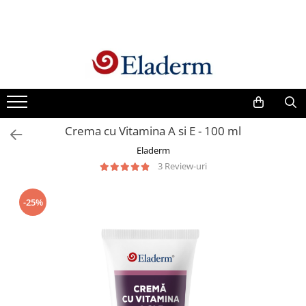
Produse
Vezi toate produsele
Creme cu protectie solara
Produse Antirid
Crema cu Vitamina A si E - 100 ml
Produse Hidratante
Eladerm
Produse Anticuperozice /
3 Review-uri
Antirozacee
Produse Anti sebum
-25%
Produse Antiacnee
Creme contur ochi
Seruri
Produse Par si Scalp
Lotiuni tonice