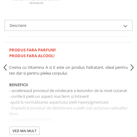
farmacist
Descriere
PRODUS FARA PARFUM!
PRODUS FARA ALCOOL!
Crema cu Vitamina A si E este un produs hidratant, ideal pentru
ten dar si pentru pielea corpului.
BENEFICII
- accelerează procesul de vindecare a leziunilor de la nivel cutanat
- conferă pielii un aspect mai ferm şi întinerit
-ajută la normalizarea aspectului pielii hiperpigmentate
- împiedică procesul de deteriorare a pielii sub acţiunea radicalilor
liberi
- calmează pielea iritată
- contribuie la normalizarea producţiei de sebum, conferind pielii
un aspect mai puţin gras
VEZI MAI MULT