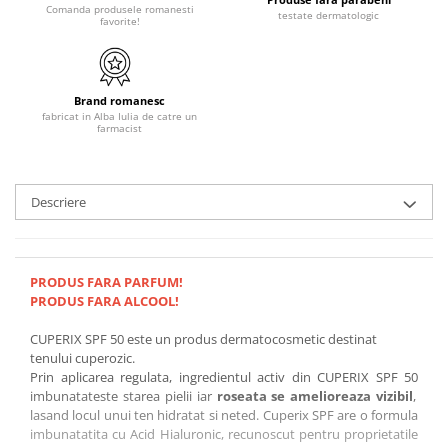
Comanda produsele romanesti
testate dermatologic
favorite!
Brand romanesc
fabricat in Alba Iulia de catre un
farmacist
Descriere
PRODUS FARA PARFUM!
PRODUS FARA ALCOOL!
CUPERIX SPF 50 este un produs dermatocosmetic destinat
tenului cuperozic.
Prin aplicarea regulata, ingredientul activ din
CUPERIX SPF 50
imbunatateste starea pielii iar
roseata se amelioreaza vizibil
,
lasand locul unui ten hidratat si neted. Cuperix SPF are o
formula
imbunatatita cu Acid Hialuronic
, recunoscut pentru proprietatile