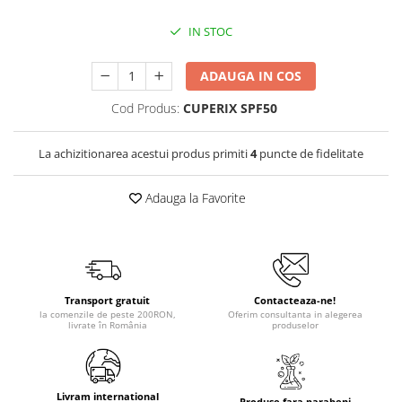
IN STOC
ADAUGA IN COS
Cod Produs:
CUPERIX SPF50
La achizitionarea acestui produs primiti
4
puncte de fidelitate
Adauga la Favorite
Transport gratuit
Contacteaza-ne!
la comenzile de peste 200RON,
Oferim consultanta in alegerea
livrate în România
produselor
Livram international
Produse fara parabeni