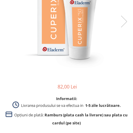
Produse pentru curatare
Creme Emoliente
Creme cu Uree
Produse pentru pete pigmentare
Evidence skincare
Pachete
82,00 Lei
Informatii:
Livrarea produsului se va efectua in
1-5 zile lucrătoare.
Opțiuni de plată:
Ramburs (plata cash la livrare) sau plata cu
cardul (pe site)