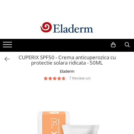
Produse
Vezi toate produsele
Creme cu protectie solara
Produse Antirid
CUPERIX SPF50 - Crema anticuperozica cu
Produse Hidratante
protectie solara ridicata - 50ML
Produse Anticuperozice /
Eladerm
Antirozacee
7 Review-uri
Produse Anti sebum
Produse Antiacnee
Creme contur ochi
Seruri
Produse Par si Scalp
Lotiuni tonice