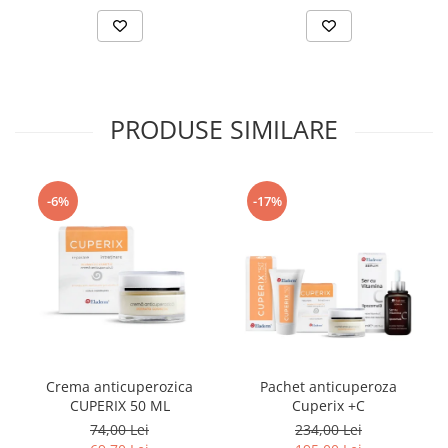
dilatati, uscarea excesiva a tenului, descuamarea pielii sau
sensibilizarea tenului pot fi semne care semnaleaza aparitia
cuperozei. Insa nu intotdeauna acestea aduc dupa sine si
cuperoza.
PRODUSE SIMILARE
-6%
-17%
Sursa foto: bildderfrau.de
DESPRE CUPEROZA / TRATAREA CUPEROZEI
Desi nu exista un tratament care sa inlature definitiv cuperoza,
Crema anticuperozica
Pachet anticuperoza
produsele dedicate acestei afectiuni pot tine in frau dezvoltarea
CUPERIX 50 ML
Cuperix +C
acesteia si ii pot reduce vizibilitatea. Cuperix se numara printre
produsele care protejeaza tenul de factorul extern responsabil de
74,00 Lei
234,00 Lei
producerea cuperozei si imbunatateste microcirculatia, avand