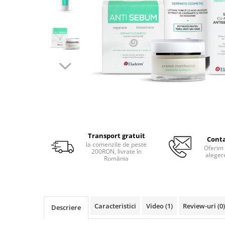
Produse pentru curatare
Creme Emoliente
Creme cu Uree
Produse pentru pete pigmentare
Evidence skincare
Pachete
Transport gratuit
Conta
la comenzile de peste
Oferim 
200RON, livrate în
aleger
România
Caracteristici
Video
(1)
Review-uri
(0)
Descriere