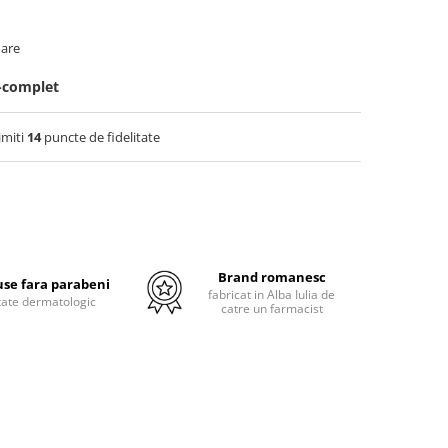
oare
-complet
imiti
14
puncte de fidelitate
Brand romanesc
se fara parabeni
fabricat in Alba Iulia de
tate dermatologic
catre un farmacist