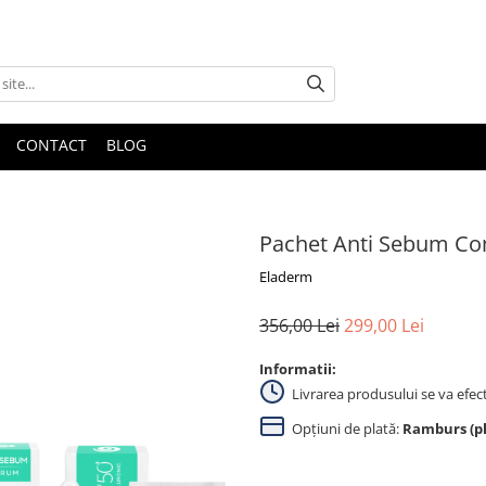
CONTACT
BLOG
Pachet Anti Sebum Co
Eladerm
356,00 Lei
299,00 Lei
Informatii:
Livrarea produsului se va efec
Opțiuni de plată:
Ramburs (pla