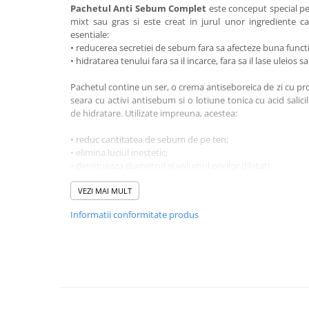
Pachetul Anti Sebum Complet
este conceput special p
mixt sau gras si este creat in jurul unor ingrediente ca
esentiale:
• reducerea secretiei de sebum fara sa afecteze buna functi
• hidratarea tenului fara sa il incarce, fara sa il lase uleios sa
Pachetul contine un ser, o crema antiseboreica de zi cu pro
seara cu activi antisebum si o lotiune tonica cu acid salicil
de hidratare. Utilizate impreuna, acestea:
• reduc cantitatea de sebum de pe ten;
• elimina luciul inestetic;
• diminueaza diametrul si volumul porilor dilatati;
• elimina aspectul incarcat, obosit al tenului;
• hidrateaza in profunzime;
VEZI MAI MULT
• asigura mentinerea umiditatii optime in piele;
Informatii conformitate produs
• mentine sanatoasa bariera de protectie a pielii;
• asigura protectia solara optima pe tot parcursul zilei, p
ale razelor UV.
Serul AntiSebum
intregeste rutina de ingrijire a tenu
profunzime. Datorita dimensiunilor moleculare reduse ale 
capacitatea de a patrunde in profunzimea pielii. Acesta a