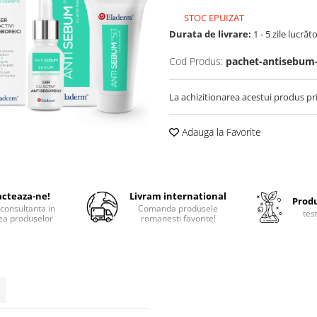
STOC EPUIZAT
Durata de livrare:
1 - 5 zile lucrăt
Cod Produs:
pachet-antisebum
La achizitionarea acestui produs pr
Adauga la Favorite
cteaza-ne!
Livram international
Produ
consultanta in
Comanda produsele
tes
ea produselor
romanesti favorite!