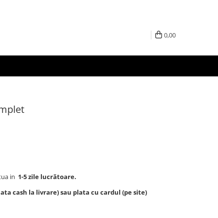
0,00
mplet
tua in
1-5 zile lucrătoare.
ta cash la livrare) sau plata cu cardul (pe site)