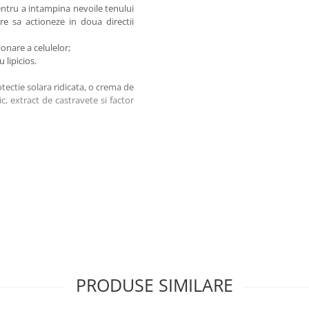
entru a intampina nevoile tenului
re sa actioneze in doua directii
onare a celulelor;
u lipicios.
tectie solara ridicata, o crema de
ic, extract de castravete si factor
rotejand pielea de efectele nocive
lui mixt sau gras, actionand in
PRODUSE SIMILARE
ingredientelor active, acesta are
re in compozitie doua ingrediente