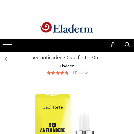
Produse
Vezi toate produsele
Creme cu protectie solara
Produse Antirid
Ser anticadere Capilforte 30ml
Produse Hidratante
Eladerm
Produse Anticuperozice /
1 Review
Antirozacee
Produse Anti sebum
Produse Antiacnee
Creme contur ochi
Seruri
Produse Par si Scalp
Lotiuni tonice