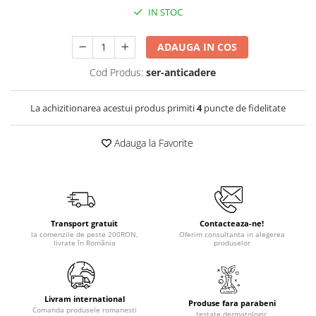
IN STOC
ADAUGA IN COS
Cod Produs:
ser-anticadere
La achizitionarea acestui produs primiti
4
puncte de fidelitate
Adauga la Favorite
Transport gratuit
Contacteaza-ne!
la comenzile de peste 200RON,
Oferim consultanta in alegerea
livrate în România
produselor
Livram international
Produse fara parabeni
Comanda produsele romanesti
testate dermatologic