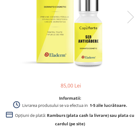
Produse pentru curatare
Creme Emoliente
Creme cu Uree
Produse pentru pete pigmentare
Evidence skincare
Pachete
85,00 Lei
Informatii:
Livrarea produsului se va efectua in
1-5 zile lucrătoare.
Opțiuni de plată:
Ramburs (plata cash la livrare) sau plata cu
cardul (pe site)