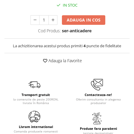
IN STOC
ADAUGA IN COS
Cod Produs:
ser-anticadere
La achizitionarea acestui produs primiti
4
puncte de fidelitate
Adauga la Favorite
Transport gratuit
Contacteaza-ne!
la comenzile de peste 200RON,
Oferim consultanta in alegerea
livrate în România
produselor
Livram international
Produse fara parabeni
Comanda produsele romanesti
testate dermatologic