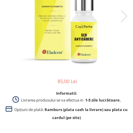
Produse pentru curatare
Creme Emoliente
Creme cu Uree
Produse pentru pete pigmentare
Evidence skincare
Pachete
85,00 Lei
Informatii:
Livrarea produsului se va efectua in
1-5 zile lucrătoare.
Opțiuni de plată:
Ramburs (plata cash la livrare) sau plata cu
cardul (pe site)