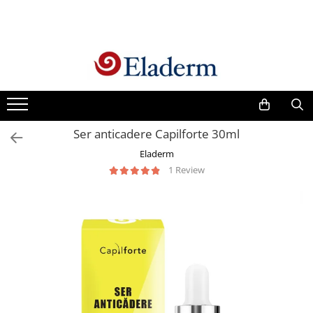
Produse
Vezi toate produsele
Creme cu protectie solara
Produse Antirid
Ser anticadere Capilforte 30ml
Produse Hidratante
Eladerm
Produse Anticuperozice /
1 Review
Antirozacee
Produse Anti sebum
Produse Antiacnee
Creme contur ochi
Seruri
Produse Par si Scalp
Lotiuni tonice