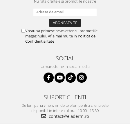
matreata. Pe langa faptul ca are puterea de a descompune
Nu rata ofertele si promotiile noastre
crustele formate in urma acumularii celulelor moarte, acesta
mentine la nivelul pielii o umiditate optima pentru a impiedica
formarea altor cruste/ cojite. In acelasi timp, acidul salicilic curata
porii eliberandu-i si are un efect:
antiinflamator
Vreau sa primesc newsletter cu promotiile
antimicrobian
magazinului. Afla mai multe in
Politica de
antibacterian
Confidentialitate
Acidul salicilic este unul dintre acizii care sunt solubili in lipide
(substantele organice grase - in cazul de fata sebumul). Avand in
SOCIAL
vedere acest lucru, este important de retinut faptul ca acidul
Urmareste-ne in social media
salicilic are puterea de a patrunde prin grasimea / seboreea de la
nivelul pielii, actionand direct pe piele si in profunzimea porilor,
deblocandu-i.
Acesta este unul dintre agentii chimici responsabili pentru o
exfoliere usoara, deloc agresiva. Totodata, prin prisma actiunilor
SUPORT CLIENTI
sale, acidul salicilic poate fi benefic si in tratarea acneei.
De luni pana vineri, nr. de telefon pentru clienti este
disponibil in intervalul orar 10:00 - 15:30
Acidul Glicolic
contact@eladerm.ro
Acidul Glicolic este un acid care face parte din familia
Alfa Hidroxi
Acizilor (AHA) cunoscuti popular si sub denumirea de “acizi din