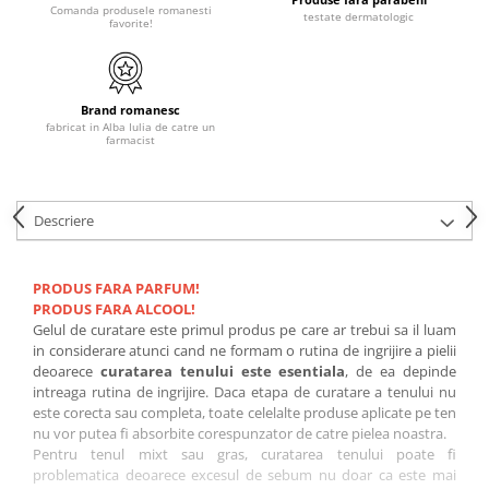
Comanda produsele romanesti
testate dermatologic
favorite!
Brand romanesc
fabricat in Alba Iulia de catre un
farmacist
Descriere
PRODUS FARA PARFUM!
PRODUS FARA ALCOOL!
Gelul de curatare este primul produs pe care ar trebui sa il luam
in considerare atunci cand ne formam o rutina de ingrijire a pielii
deoarece
curatarea tenului este esentiala
, de ea depinde
intreaga rutina de ingrijire. Daca etapa de curatare a tenului nu
este corecta sau completa, toate celelalte produse aplicate pe ten
nu vor putea fi absorbite corespunzator de catre pielea noastra.
Pentru tenul mixt sau gras, curatarea tenului poate fi
problematica deoarece excesul de sebum nu doar ca este mai