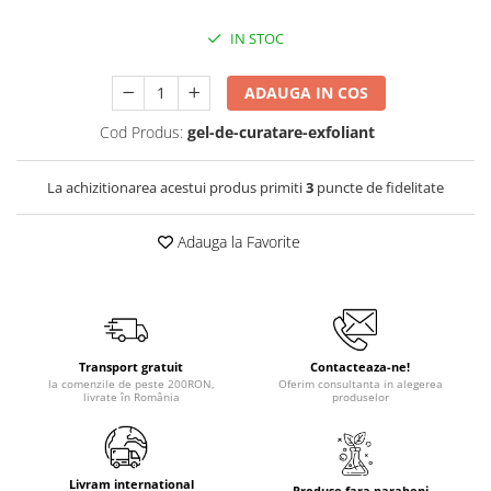
IN STOC
ADAUGA IN COS
Cod Produs:
gel-de-curatare-exfoliant
La achizitionarea acestui produs primiti
3
puncte de fidelitate
Adauga la Favorite
Transport gratuit
Contacteaza-ne!
la comenzile de peste 200RON,
Oferim consultanta in alegerea
livrate în România
produselor
Livram international
Produse fara parabeni