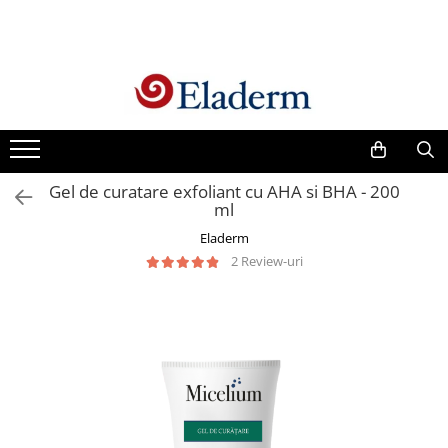
Produse
Vezi toate produsele
Creme cu protectie solara
Produse Antirid
Gel de curatare exfoliant cu AHA si BHA - 200
Produse Hidratante
ml
Produse Anticuperozice /
Eladerm
Antirozacee
2 Review-uri
Produse Anti sebum
Produse Antiacnee
Creme contur ochi
Seruri
Produse Par si Scalp
Lotiuni tonice