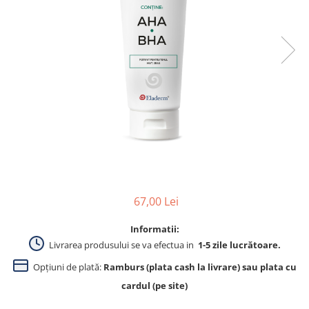
Produse pentru curatare
Creme Emoliente
Creme cu Uree
Produse pentru pete pigmentare
Evidence skincare
Pachete
67,00 Lei
Informatii:
Livrarea produsului se va efectua in
1-5 zile lucrătoare.
Opțiuni de plată:
Ramburs (plata cash la livrare) sau plata cu
cardul (pe site)